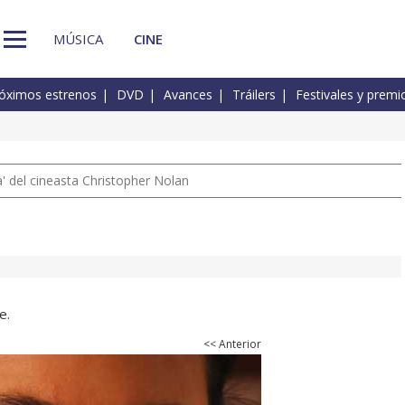
MÚSICA
CINE
óximos estrenos
DVD
Avances
Tráilers
Festivales y premi
 del cineasta Christopher Nolan
e.
<< Anterior