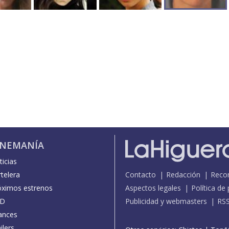
INEMANÍA
icias
telera
Contacto
Redacción
Reco
óximos estrenos
Aspectos legales
Política de
D
Publicidad y webmasters
RS
ances
ilers