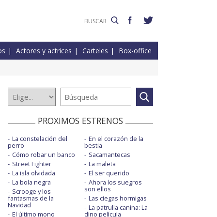
os
Actores y actrices
Carteles
Box-office
PROXIMOS ESTRENOS
La constelación del
En el corazón de la
perro
bestia
Cómo robar un banco
Sacamantecas
Street Fighter
La maleta
La isla olvidada
El ser querido
La bola negra
Ahora los suegros
son ellos
Scrooge y los
fantasmas de la
Las ciegas hormigas
Navidad
La patrulla canina: La
El último mono
dino película