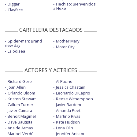
Digger
Hechizo: Bienvenidos
a Hexe
Clayface
CARTELERA DESTACADOS
Spider-man: Brand
Mother Mary
new day
Motor City
La odisea
ACTORES Y ACTRICES
Richard Gere
Al Pacino
Joan Allen
Jessica Chastain
Orlando Bloom
Leonardo DiCaprio
Kristen Stewart
Reese Witherspoon
Callum Turner
Javier Bardem
Javier Cámara
Amanda Peet
Benoît Magimel
Martiño Rivas
Dave Bautista
Kate Hudson
Ana de Armas
Lena Olin
Maribel Verdú
Jennifer Aniston