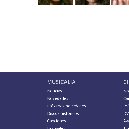
MUSICALIA
C
Noticias
Not
Novedades
Car
Próximas novedades
Pr
Discos históricos
DV
Canciones
Av
Festivales
Trá