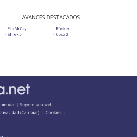
AVANCES DESTACADOS
Ella McCay
Búnker
Shrek 5
Coco 2
mienda
Sugiere una web
 privacidad
(
Cambiar
)
Cookies
S