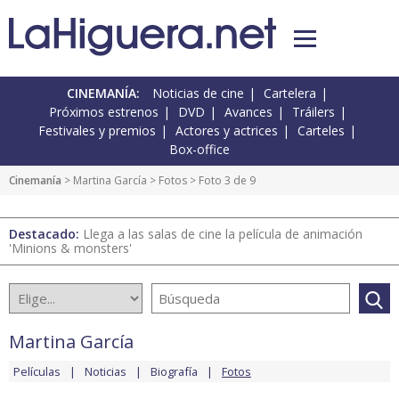
CINEMANÍA:
Noticias de cine
Cartelera
Próximos estrenos
DVD
Avances
Tráilers
Festivales y premios
Actores y actrices
Carteles
Box-office
Cinemanía
>
Martina García
>
Fotos
> Foto 3 de 9
Destacado:
Llega a las salas de cine la película de animación
'Minions & monsters'
Martina García
Películas
Noticias
Biografía
Fotos