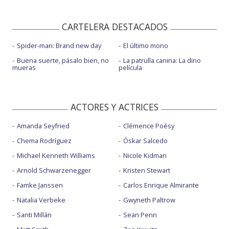
CARTELERA DESTACADOS
Spider-man: Brand new day
El último mono
Buena suerte, pásalo bien, no
La patrulla canina: La dino
mueras
película
ACTORES Y ACTRICES
Amanda Seyfried
Clémence Poésy
Chema Rodríguez
Óskar Salcedo
Michael Kenneth Williams
Nicole Kidman
Arnold Schwarzenegger
Kristen Stewart
Famke Janssen
Carlos Enrique Almirante
Natalia Verbeke
Gwyneth Paltrow
Santi Millán
Sean Penn