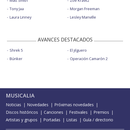
Matt Smith
Zoë Kravitz
Tony Jaa
Morgan Freeman
Laura Linney
Lesley Manville
AVANCES DESTACADOS
Shrek 5
El jilguero
Búnker
Operación Camarón 2
MUSICALIA
Noticias
Novedades
Próximas novedades
Discos históricos
Canciones
Festivales
Premios
Artistas y grupos
Portadas
Listas
Guía / directorio