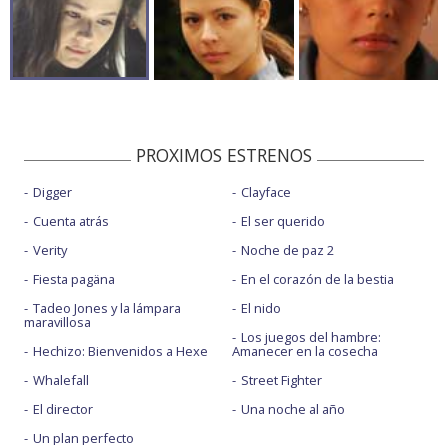
PROXIMOS ESTRENOS
Digger
Clayface
Cuenta atrás
El ser querido
Verity
Noche de paz 2
Fiesta pagäna
En el corazón de la bestia
Tadeo Jones y la lámpara
El nido
maravillosa
Los juegos del hambre:
Hechizo: Bienvenidos a Hexe
Amanecer en la cosecha
Whalefall
Street Fighter
El director
Una noche al año
Un plan perfecto