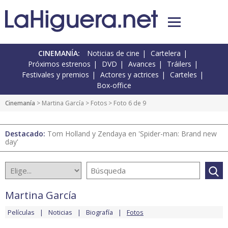
CINEMANÍA:
Noticias de cine
Cartelera
Próximos estrenos
DVD
Avances
Tráilers
Festivales y premios
Actores y actrices
Carteles
Box-office
Cinemanía
>
Martina García
>
Fotos
> Foto 6 de 9
Destacado:
Tom Holland y Zendaya en 'Spider-man: Brand new
day'
Martina García
Películas
Noticias
Biografía
Fotos