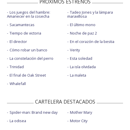
PROXIMOS ESTRENOS
Los juegos del hambre:
Tadeo Jones y la lámpara
Amanecer en la cosecha
maravillosa
Sacamantecas
El último mono
Tiempo de victoria
Noche de paz 2
El director
En el corazón de la bestia
Cómo robar un banco
Verity
La constelación del perro
Esta soledad
Trinidad
La isla olvidada
El final de Oak Street
La maleta
Whalefall
CARTELERA DESTACADOS
Spider-man: Brand new day
Mother Mary
La odisea
Motor City