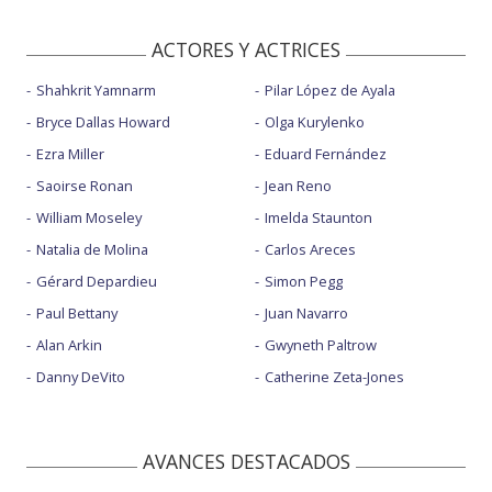
ACTORES Y ACTRICES
Shahkrit Yamnarm
Pilar López de Ayala
Bryce Dallas Howard
Olga Kurylenko
Ezra Miller
Eduard Fernández
Saoirse Ronan
Jean Reno
William Moseley
Imelda Staunton
Natalia de Molina
Carlos Areces
Gérard Depardieu
Simon Pegg
Paul Bettany
Juan Navarro
Alan Arkin
Gwyneth Paltrow
Danny DeVito
Catherine Zeta-Jones
AVANCES DESTACADOS