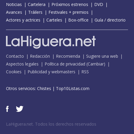
Noticias
Cartelera
Próximos estrenos
DVD
Avances
Tráilers
Festivales + premios
Actores y actrices
Carteles
Box-office
Guía / directorio
Contacto
Redacción
Recomienda
Sugiere una web
Aspectos legales
Política de privacidad
(
Cambiar
)
Cookies
Publicidad y webmasters
RSS
Otros servicios:
Chistes
|
Top10Listas.com
LaHiguera.net. Todos los derechos reservados