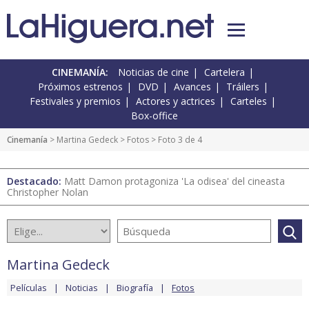
CINEMANÍA:
Noticias de cine
Cartelera
Próximos estrenos
DVD
Avances
Tráilers
Festivales y premios
Actores y actrices
Carteles
Box-office
Cinemanía
>
Martina Gedeck
>
Fotos
> Foto 3 de 4
Destacado:
Matt Damon protagoniza 'La odisea' del cineasta
Christopher Nolan
Martina Gedeck
Películas
Noticias
Biografía
Fotos