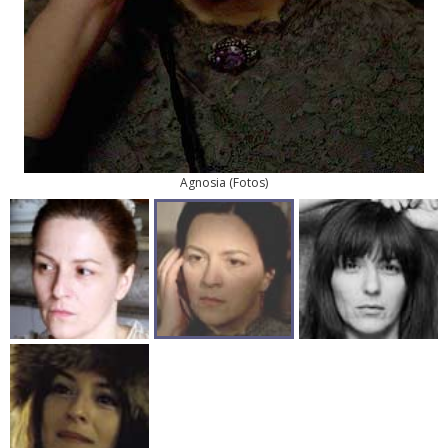
Agnosia
(
Fotos
)