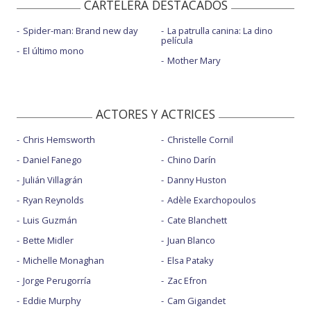
CARTELERA DESTACADOS
Spider-man: Brand new day
La patrulla canina: La dino
película
El último mono
Mother Mary
ACTORES Y ACTRICES
Chris Hemsworth
Christelle Cornil
Daniel Fanego
Chino Darín
Julián Villagrán
Danny Huston
Ryan Reynolds
Adèle Exarchopoulos
Luis Guzmán
Cate Blanchett
Bette Midler
Juan Blanco
Michelle Monaghan
Elsa Pataky
Jorge Perugorría
Zac Efron
Eddie Murphy
Cam Gigandet