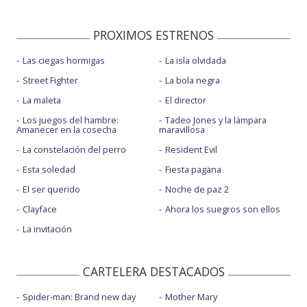
PROXIMOS ESTRENOS
Las ciegas hormigas
La isla olvidada
Street Fighter
La bola negra
La maleta
El director
Los juegos del hambre:
Tadeo Jones y la lámpara
Amanecer en la cosecha
maravillosa
La constelación del perro
Resident Evil
Esta soledad
Fiesta pagäna
El ser querido
Noche de paz 2
Clayface
Ahora los suegros son ellos
La invitación
CARTELERA DESTACADOS
Spider-man: Brand new day
Mother Mary