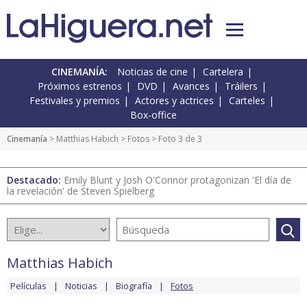
CINEMANÍA:
Noticias de cine
Cartelera
Próximos estrenos
DVD
Avances
Tráilers
Festivales y premios
Actores y actrices
Carteles
Box-office
Cinemanía
>
Matthias Habich
>
Fotos
> Foto 3 de 3
Destacado:
Emily Blunt y Josh O'Connor protagonizan 'El día de
la revelación' de Steven Spielberg
Matthias Habich
Películas
Noticias
Biografía
Fotos