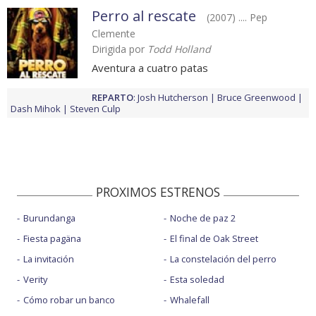
Perro al rescate
(2007) .... Pep
Clemente
Dirigida por
Todd Holland
Aventura a cuatro patas
REPARTO
:
Josh Hutcherson
Bruce Greenwood
Dash Mihok
Steven Culp
PROXIMOS ESTRENOS
Burundanga
Noche de paz 2
Fiesta pagäna
El final de Oak Street
La invitación
La constelación del perro
Verity
Esta soledad
Cómo robar un banco
Whalefall