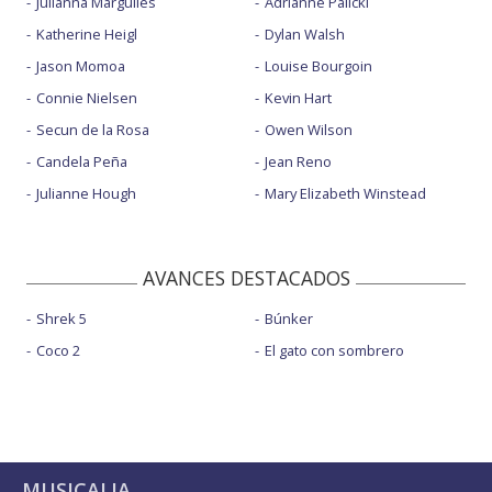
Julianna Margulies
Adrianne Palicki
Katherine Heigl
Dylan Walsh
Jason Momoa
Louise Bourgoin
Connie Nielsen
Kevin Hart
Secun de la Rosa
Owen Wilson
Candela Peña
Jean Reno
Julianne Hough
Mary Elizabeth Winstead
AVANCES DESTACADOS
Shrek 5
Búnker
Coco 2
El gato con sombrero
MUSICALIA