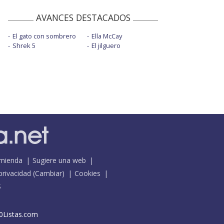
AVANCES DESTACADOS
El gato con sombrero
Ella McCay
Shrek 5
El jilguero
mienda
Sugiere una web
 privacidad
(
Cambiar
)
Cookies
S
0Listas.com