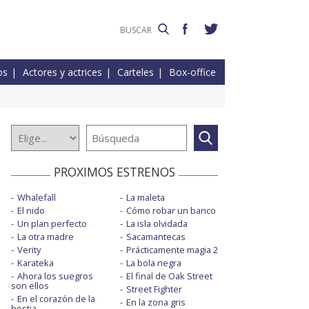
os
Actores y actrices
Carteles
Box-office
PROXIMOS ESTRENOS
Whalefall
La maleta
El nido
Cómo robar un banco
Un plan perfecto
La isla olvidada
La otra madre
Sacamantecas
Verity
Prácticamente magia 2
Karateka
La bola negra
Ahora los suegros
El final de Oak Street
son ellos
Street Fighter
En el corazón de la
En la zona gris
bestia