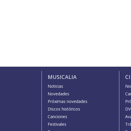
MUSICALIA
C
Noticias
Not
Novedades
Car
Próximas novedades
Pr
Discos históricos
DV
Canciones
Av
Festivales
Trá