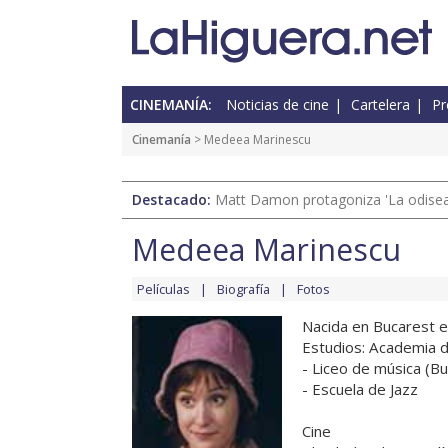
CINEMANÍA:
Noticias de cine
Cartelera
Pr
Cinemanía
> Medeea Marinescu
Destacado:
Matt Damon protagoniza 'La odisea'
Medeea Marinescu
Películas
Biografía
Fotos
Nacida en Bucarest 
Estudios: Academia d
- Liceo de música (B
- Escuela de Jazz
Cine