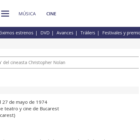
MÚSICA
CINE
óximos estrenos
DVD
Avances
Tráilers
Festivales y premi
 del cineasta Christopher Nolan
el 27 de mayo de 1974
e teatro y cine de Bucarest
ucarest)