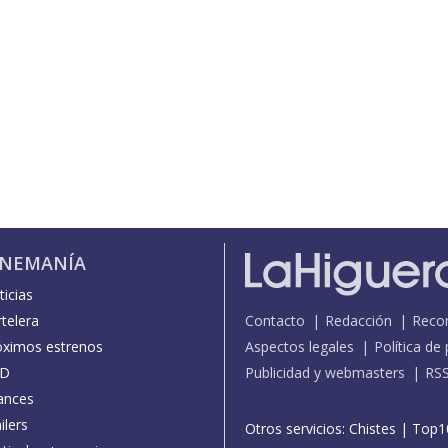
INEMANÍA
icias
telera
Contacto
Redacción
Reco
óximos estrenos
Aspectos legales
Política de
D
Publicidad y webmasters
RS
ances
ilers
Otros servicios:
Chistes
|
Top1