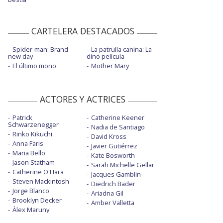
CARTELERA DESTACADOS
Spider-man: Brand
La patrulla canina: La
new day
dino película
El último mono
Mother Mary
ACTORES Y ACTRICES
Patrick
Catherine Keener
Schwarzenegger
Nadia de Santiago
Rinko Kikuchi
David Kross
Anna Faris
Javier Gutiérrez
Maria Bello
Kate Bosworth
Jason Statham
Sarah Michelle Gellar
Catherine O'Hara
Jacques Gamblin
Steven Mackintosh
Diedrich Bader
Jorge Blanco
Ariadna Gil
Brooklyn Decker
Amber Valletta
Àlex Maruny