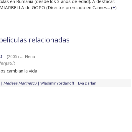
culas en Rumania (desde los 3 años de edad). A destacar:
 MIARBELLA de GOPO (Director premiado en Cannes... (
+
)
elículas relacionadas
o
(2005) .... Elena
Mergault
os cambian la vida
Medeea Marinescu
Wladimir Yordanoff
Eva Darlan