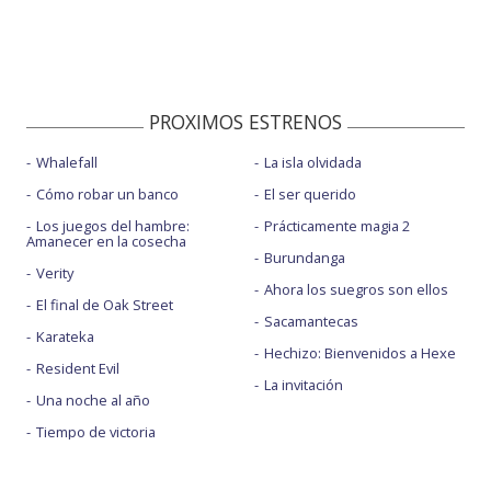
PROXIMOS ESTRENOS
Whalefall
La isla olvidada
Cómo robar un banco
El ser querido
Los juegos del hambre:
Prácticamente magia 2
Amanecer en la cosecha
Burundanga
Verity
Ahora los suegros son ellos
El final de Oak Street
Sacamantecas
Karateka
Hechizo: Bienvenidos a Hexe
Resident Evil
La invitación
Una noche al año
Tiempo de victoria