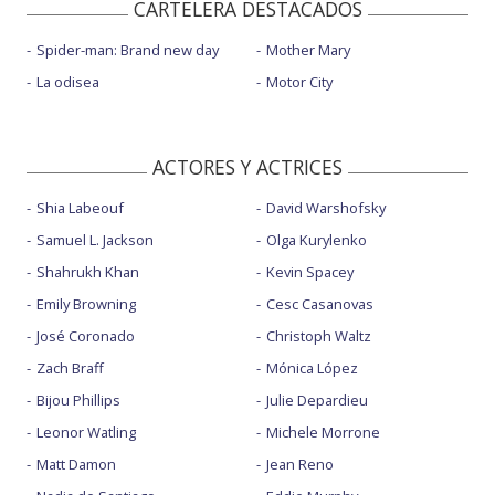
CARTELERA DESTACADOS
Spider-man: Brand new day
Mother Mary
La odisea
Motor City
ACTORES Y ACTRICES
Shia Labeouf
David Warshofsky
Samuel L. Jackson
Olga Kurylenko
Shahrukh Khan
Kevin Spacey
Emily Browning
Cesc Casanovas
José Coronado
Christoph Waltz
Zach Braff
Mónica López
Bijou Phillips
Julie Depardieu
Leonor Watling
Michele Morrone
Matt Damon
Jean Reno