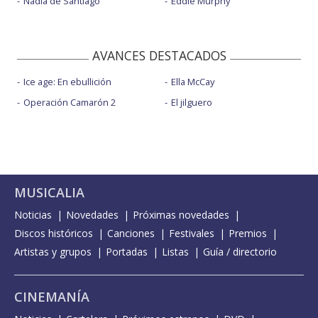
Nadia de Santiago
Eddie Murphy
AVANCES DESTACADOS
Ice age: En ebullición
Ella McCay
Operación Camarón 2
El jilguero
MUSICALIA
Noticias
Novedades
Próximas novedades
Discos históricos
Canciones
Festivales
Premios
Artistas y grupos
Portadas
Listas
Guía / directorio
CINEMANÍA