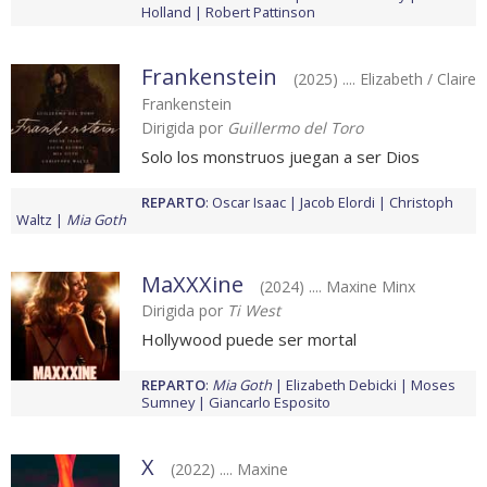
Holland
Robert Pattinson
Frankenstein
(2025) .... Elizabeth / Claire
Frankenstein
Dirigida por
Guillermo del Toro
Solo los monstruos juegan a ser Dios
REPARTO
:
Oscar Isaac
Jacob Elordi
Christoph
Waltz
Mia Goth
MaXXXine
(2024) .... Maxine Minx
Dirigida por
Ti West
Hollywood puede ser mortal
REPARTO
:
Mia Goth
Elizabeth Debicki
Moses
Sumney
Giancarlo Esposito
X
(2022) .... Maxine