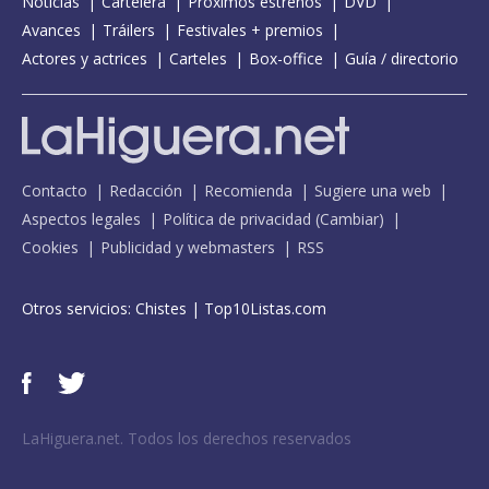
Noticias
Cartelera
Próximos estrenos
DVD
Avances
Tráilers
Festivales + premios
Actores y actrices
Carteles
Box-office
Guía / directorio
Contacto
Redacción
Recomienda
Sugiere una web
Aspectos legales
Política de privacidad
(
Cambiar
)
Cookies
Publicidad y webmasters
RSS
Otros servicios:
Chistes
|
Top10Listas.com
LaHiguera.net. Todos los derechos reservados