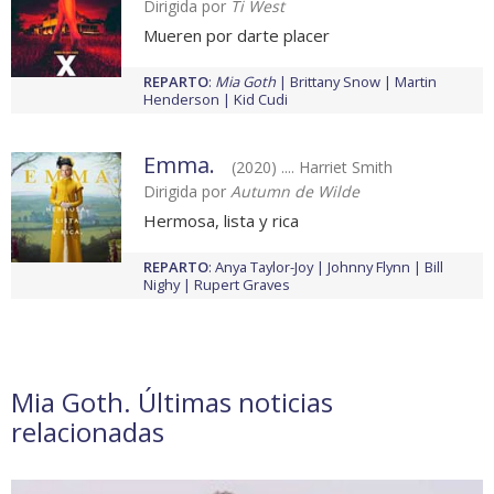
Dirigida por
Ti West
Mueren por darte placer
REPARTO
:
Mia Goth
Brittany Snow
Martin
Henderson
Kid Cudi
Emma.
(2020) .... Harriet Smith
Dirigida por
Autumn de Wilde
Hermosa, lista y rica
REPARTO
:
Anya Taylor-Joy
Johnny Flynn
Bill
Nighy
Rupert Graves
Mia Goth. Últimas noticias
relacionadas