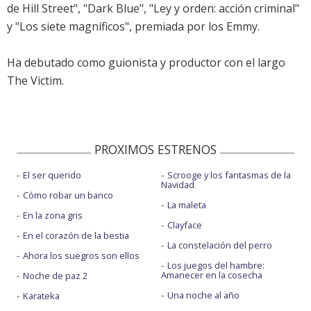
de Hill Street", "Dark Blue", "Ley y orden: acción criminal"
y "Los siete magníficos", premiada por los Emmy.
Ha debutado como guionista y productor con el largo
The Victim.
PROXIMOS ESTRENOS
El ser querido
Scrooge y los fantasmas de la
Navidad
Cómo robar un banco
La maleta
En la zona gris
Clayface
En el corazón de la bestia
La constelación del perro
Ahora los suegros son ellos
Los juegos del hambre:
Amanecer en la cosecha
Noche de paz 2
Una noche al año
Karateka