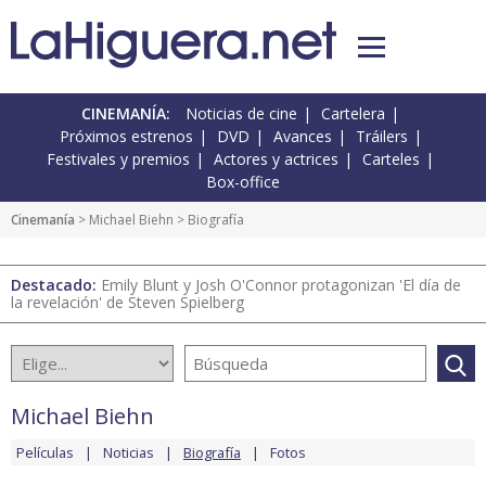
CINEMANÍA:
Noticias de cine
Cartelera
Próximos estrenos
DVD
Avances
Tráilers
Festivales y premios
Actores y actrices
Carteles
Box-office
Cinemanía
>
Michael Biehn
> Biografía
Destacado:
Emily Blunt y Josh O'Connor protagonizan 'El día de
la revelación' de Steven Spielberg
Michael Biehn
Películas
Noticias
Biografía
Fotos