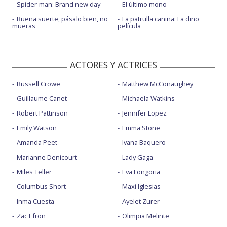
Spider-man: Brand new day
El último mono
Buena suerte, pásalo bien, no
La patrulla canina: La dino
mueras
película
ACTORES Y ACTRICES
Russell Crowe
Matthew McConaughey
Guillaume Canet
Michaela Watkins
Robert Pattinson
Jennifer Lopez
Emily Watson
Emma Stone
Amanda Peet
Ivana Baquero
Marianne Denicourt
Lady Gaga
Miles Teller
Eva Longoria
Columbus Short
Maxi Iglesias
Inma Cuesta
Ayelet Zurer
Zac Efron
Olimpia Melinte