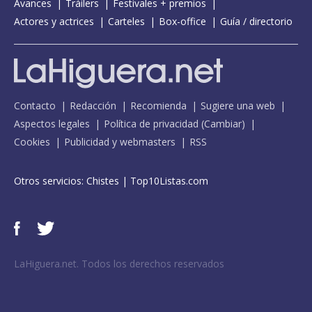
Avances
Tráilers
Festivales + premios
Actores y actrices
Carteles
Box-office
Guía / directorio
Contacto
Redacción
Recomienda
Sugiere una web
Aspectos legales
Política de privacidad
(
Cambiar
)
Cookies
Publicidad y webmasters
RSS
Otros servicios:
Chistes
|
Top10Listas.com
LaHiguera.net. Todos los derechos reservados