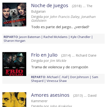
Noche de juegos
(2018) .... The
Bulgarian
Dirigida por
John Francis Daley, Jonathan
Goldstein
Todo es parte del juego... ¿verdad?
REPARTO
:
Jason Bateman
Rachel McAdams
Kyle Chandler
Sharon Horgan
Frío en Julio
(2014) .... Richard Dane
Dirigida por
Jim Mickle
Trama de violencia y de corrupción
REPARTO
:
Michael C. Hall
Don Johnson
Sam
Shepard
Vinessa Shaw
Amores asesinos
(2013) .... David
Kammerer
Dirigida por
John Krokidas