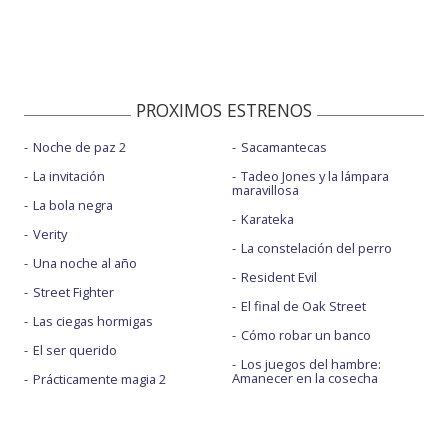
PROXIMOS ESTRENOS
Noche de paz 2
Sacamantecas
La invitación
Tadeo Jones y la lámpara
maravillosa
La bola negra
Karateka
Verity
La constelación del perro
Una noche al año
Resident Evil
Street Fighter
El final de Oak Street
Las ciegas hormigas
Cómo robar un banco
El ser querido
Los juegos del hambre:
Amanecer en la cosecha
Prácticamente magia 2