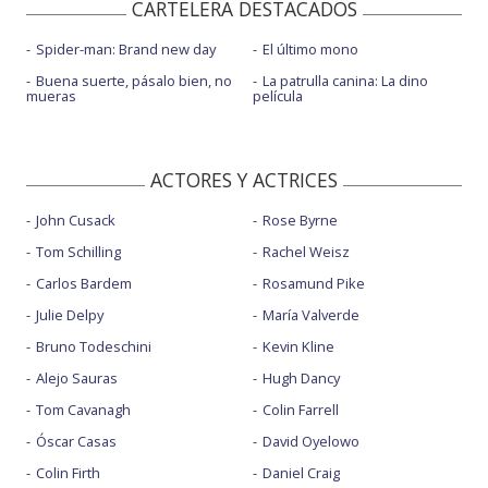
CARTELERA DESTACADOS
Spider-man: Brand new day
El último mono
Buena suerte, pásalo bien, no
La patrulla canina: La dino
mueras
película
ACTORES Y ACTRICES
John Cusack
Rose Byrne
Tom Schilling
Rachel Weisz
Carlos Bardem
Rosamund Pike
Julie Delpy
María Valverde
Bruno Todeschini
Kevin Kline
Alejo Sauras
Hugh Dancy
Tom Cavanagh
Colin Farrell
Óscar Casas
David Oyelowo
Colin Firth
Daniel Craig