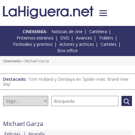
CINEMANÍA:
Noticias de cine
Cartelera
Próximos estrenos
DVD
Avances
Tráilers
Festivales y premios
Actores y actrices
Carteles
Box-office
Cinemanía
> Michael Garza
Destacado:
Tom Holland y Zendaya en 'Spider-man: Brand new
day'
Michael Garza
Películas
Biografía