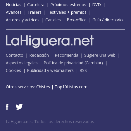
Noticias
Cartelera
Próximos estrenos
DVD
Avances
Tráilers
Festivales + premios
Actores y actrices
Carteles
Box-office
Guía / directorio
Contacto
Redacción
Recomienda
Sugiere una web
Aspectos legales
Política de privacidad
(
Cambiar
)
Cookies
Publicidad y webmasters
RSS
Otros servicios:
Chistes
|
Top10Listas.com
LaHiguera.net. Todos los derechos reservados