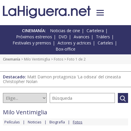
CINEMANÍA:
Noticias de cine
Cartelera
Próximos estrenos
DVD
Avances
Tráilers
Festivales y premios
Actores y actrices
Carteles
Box-office
Cinemanía
>
Milo Ventimiglia
>
Fotos
> Foto 1 de 2
Destacado:
Matt Damon protagoniza 'La odisea' del cineasta
Christopher Nolan
Milo Ventimiglia
Películas
Noticias
Biografía
Fotos