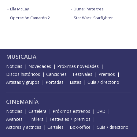
Ella McCay
Dune: Parte tres
Operación Camarón 2
Star Wars: Starfighter
MUSICALIA
Noticias
Novedades
Próximas novedades
Discos históricos
Canciones
Festivales
Premios
Artistas y grupos
Portadas
Listas
Guía / directorio
CINEMANÍA
Noticias
Cartelera
Próximos estrenos
DVD
Avances
Tráilers
Festivales + premios
Actores y actrices
Carteles
Box-office
Guía / directorio