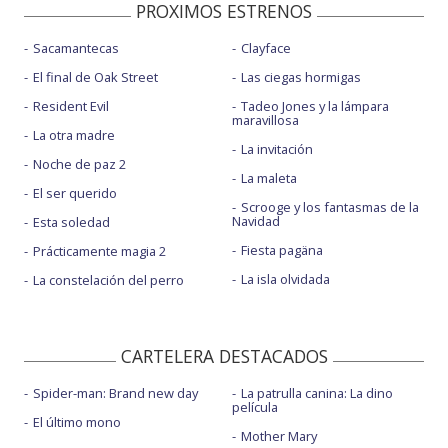
PROXIMOS ESTRENOS
Sacamantecas
Clayface
El final de Oak Street
Las ciegas hormigas
Resident Evil
Tadeo Jones y la lámpara
maravillosa
La otra madre
La invitación
Noche de paz 2
La maleta
El ser querido
Scrooge y los fantasmas de la
Navidad
Esta soledad
Fiesta pagäna
Prácticamente magia 2
La isla olvidada
La constelación del perro
CARTELERA DESTACADOS
Spider-man: Brand new day
La patrulla canina: La dino
película
El último mono
Mother Mary