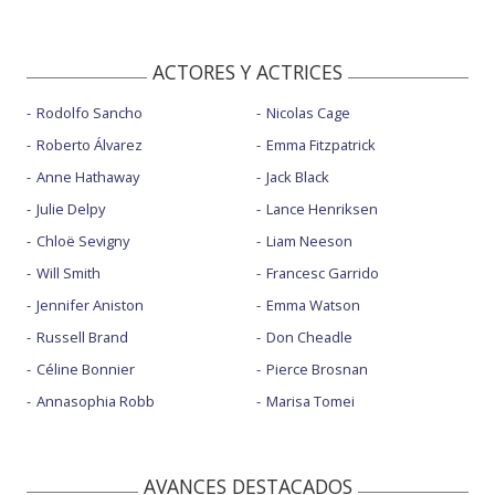
ACTORES Y ACTRICES
Rodolfo Sancho
Nicolas Cage
Roberto Álvarez
Emma Fitzpatrick
Anne Hathaway
Jack Black
Julie Delpy
Lance Henriksen
Chloë Sevigny
Liam Neeson
Will Smith
Francesc Garrido
Jennifer Aniston
Emma Watson
Russell Brand
Don Cheadle
Céline Bonnier
Pierce Brosnan
Annasophia Robb
Marisa Tomei
AVANCES DESTACADOS