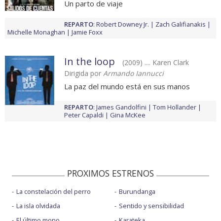
Un parto de viaje
REPARTO
:
Robert Downey Jr.
Zach Galifianakis
Michelle Monaghan
Jamie Foxx
In the loop
(2009) .... Karen Clark
Dirigida por
Armando Iannucci
La paz del mundo está en sus manos
REPARTO
:
James Gandolfini
Tom Hollander
Peter Capaldi
Gina McKee
PROXIMOS ESTRENOS
La constelación del perro
Burundanga
La isla olvidada
Sentido y sensibilidad
El último mono
Karateka