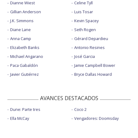
Dianne Wiest
Celine Tyll
Gillian Anderson
Luis Tosar
J.K. Simmons
Kevin Spacey
Diane Lane
Seth Rogen
Anna Camp
Gérard Depardieu
Elizabeth Banks
Antonio Resines
Michael Angarano
José Garcia
Paca Gabaldón
Jamie Campbell Bower
Javier Gutiérrez
Bryce Dallas Howard
AVANCES DESTACADOS
Dune: Parte tres
Coco 2
Ella McCay
Vengadores: Doomsday