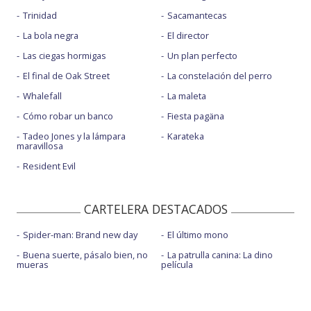
Trinidad
Sacamantecas
La bola negra
El director
Las ciegas hormigas
Un plan perfecto
El final de Oak Street
La constelación del perro
Whalefall
La maleta
Cómo robar un banco
Fiesta pagäna
Tadeo Jones y la lámpara
Karateka
maravillosa
Resident Evil
CARTELERA DESTACADOS
Spider-man: Brand new day
El último mono
Buena suerte, pásalo bien, no
La patrulla canina: La dino
mueras
película