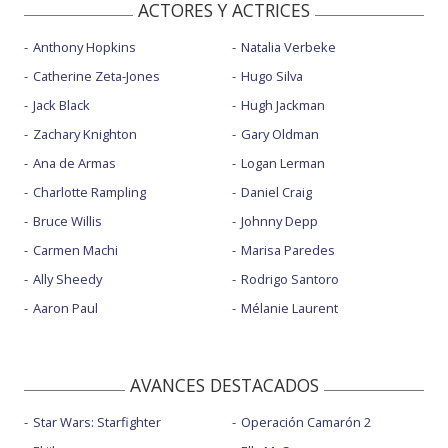
ACTORES Y ACTRICES
Anthony Hopkins
Natalia Verbeke
Catherine Zeta-Jones
Hugo Silva
Jack Black
Hugh Jackman
Zachary Knighton
Gary Oldman
Ana de Armas
Logan Lerman
Charlotte Rampling
Daniel Craig
Bruce Willis
Johnny Depp
Carmen Machi
Marisa Paredes
Ally Sheedy
Rodrigo Santoro
Aaron Paul
Mélanie Laurent
AVANCES DESTACADOS
Star Wars: Starfighter
Operación Camarón 2