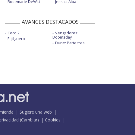
Rosemarie DeWitt
Jessica Alba
AVANCES DESTACADOS
Coco 2
Vengadores:
Doomsday
El jilguero
Dune: Parte tres
mienda
Sugiere una web
 privacidad
(
Cambiar
)
Cookies
S