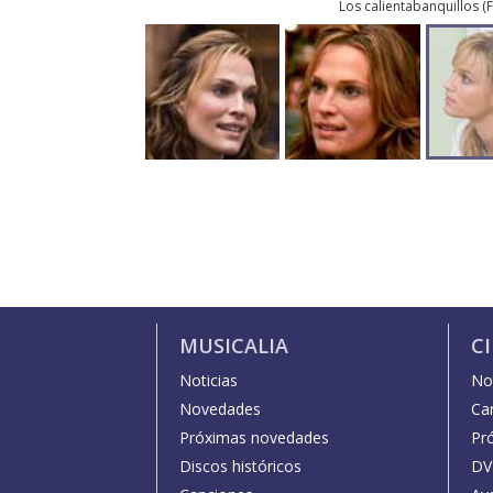
Los calientabanquillos
(
F
MUSICALIA
C
Noticias
Not
Novedades
Car
Próximas novedades
Pr
Discos históricos
DV