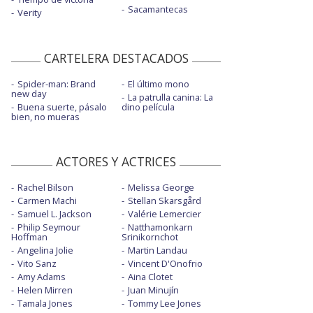
Sacamantecas
Verity
CARTELERA DESTACADOS
Spider-man: Brand
El último mono
new day
La patrulla canina: La
Buena suerte, pásalo
dino película
bien, no mueras
ACTORES Y ACTRICES
Rachel Bilson
Melissa George
Carmen Machi
Stellan Skarsgård
Samuel L. Jackson
Valérie Lemercier
Philip Seymour
Natthamonkarn
Hoffman
Srinikornchot
Angelina Jolie
Martin Landau
Vito Sanz
Vincent D'Onofrio
Amy Adams
Aina Clotet
Helen Mirren
Juan Minujín
Tamala Jones
Tommy Lee Jones