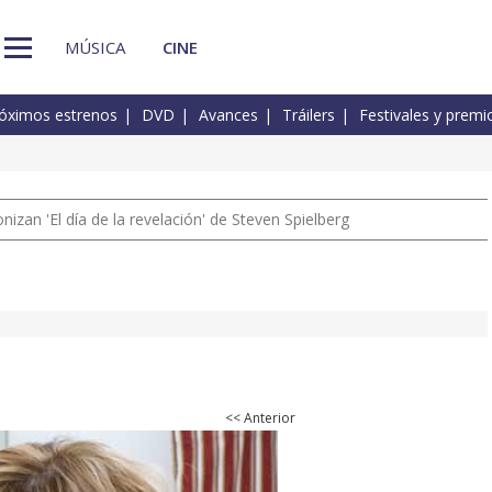
MÚSICA
CINE
óximos estrenos
DVD
Avances
Tráilers
Festivales y premi
izan 'El día de la revelación' de Steven Spielberg
<< Anterior