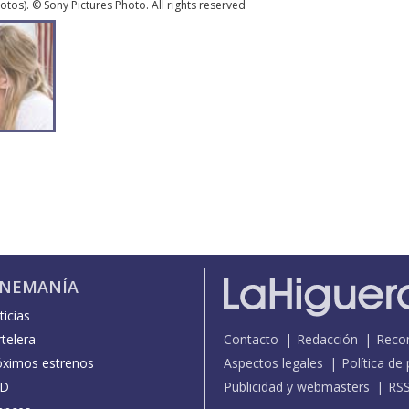
otos
). © Sony Pictures Photo. All rights reserved
INEMANÍA
icias
telera
Contacto
Redacción
Reco
óximos estrenos
Aspectos legales
Política de
D
Publicidad y webmasters
RS