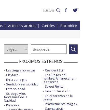
os
Actores y actrices
Carteles
Box-office
PROXIMOS ESTRENOS
Las ciegas hormigas
Resident Evil
Clayface
Los juegos del
hambre: Amanecer en
En la zona gris
la cosecha
Sentido y sensibilidad
Street Fighter
Esta soledad
Una noche al año
Scrooge y los
En el corazón de la
fantasmas de la
bestia
Navidad
Prácticamente magia 2
Karateka
Cuenta atrás
Tiempo de victoria