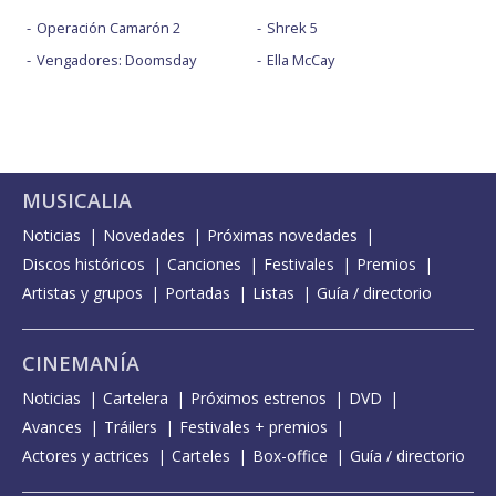
Operación Camarón 2
Shrek 5
Vengadores: Doomsday
Ella McCay
MUSICALIA
Noticias
Novedades
Próximas novedades
Discos históricos
Canciones
Festivales
Premios
Artistas y grupos
Portadas
Listas
Guía / directorio
CINEMANÍA
Noticias
Cartelera
Próximos estrenos
DVD
Avances
Tráilers
Festivales + premios
Actores y actrices
Carteles
Box-office
Guía / directorio