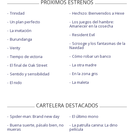
PROXIMOS ESTRENOS
Trinidad
Hechizo: Bienvenidos a Hexe
Un plan perfecto
Los juegos del hambre:
Amanecer en la cosecha
La invitación
Resident Evil
Burundanga
Scrooge y los fantasmas de la
Navidad
Verity
Cómo robar un banco
Tiempo de victoria
La otra madre
El final de Oak Street
En la zona gris
Sentido y sensibilidad
La maleta
El nido
CARTELERA DESTACADOS
Spider-man: Brand new day
El último mono
Buena suerte, pásalo bien, no
La patrulla canina: La dino
mueras
película