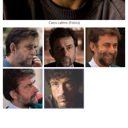
Caos calmo
(
Fotos
)