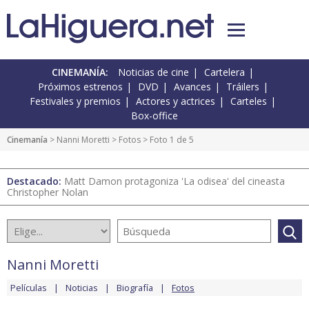
CINEMANÍA:
Noticias de cine
Cartelera
Próximos estrenos
DVD
Avances
Tráilers
Festivales y premios
Actores y actrices
Carteles
Box-office
Cinemanía
>
Nanni Moretti
>
Fotos
> Foto 1 de 5
Destacado:
Matt Damon protagoniza 'La odisea' del cineasta
Christopher Nolan
Nanni Moretti
Películas
Noticias
Biografía
Fotos