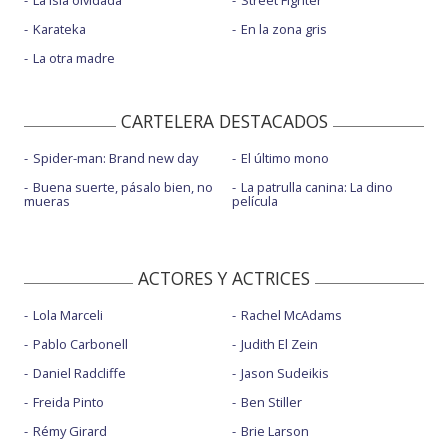
La isla olvidada
Street Fighter
Karateka
En la zona gris
La otra madre
CARTELERA DESTACADOS
Spider-man: Brand new day
El último mono
Buena suerte, pásalo bien, no
La patrulla canina: La dino
mueras
película
ACTORES Y ACTRICES
Lola Marceli
Rachel McAdams
Pablo Carbonell
Judith El Zein
Daniel Radcliffe
Jason Sudeikis
Freida Pinto
Ben Stiller
Rémy Girard
Brie Larson