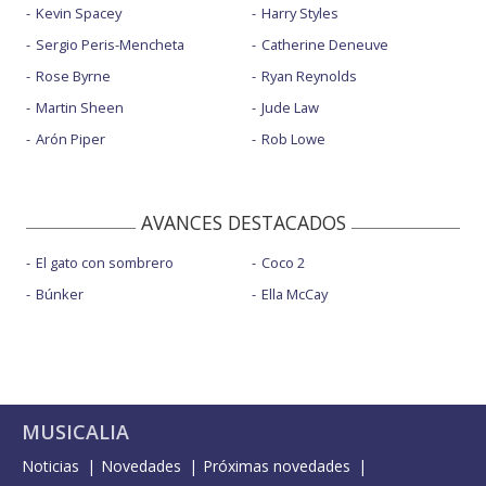
Kevin Spacey
Harry Styles
Sergio Peris-Mencheta
Catherine Deneuve
Rose Byrne
Ryan Reynolds
Martin Sheen
Jude Law
Arón Piper
Rob Lowe
AVANCES DESTACADOS
El gato con sombrero
Coco 2
Búnker
Ella McCay
MUSICALIA
Noticias
Novedades
Próximas novedades