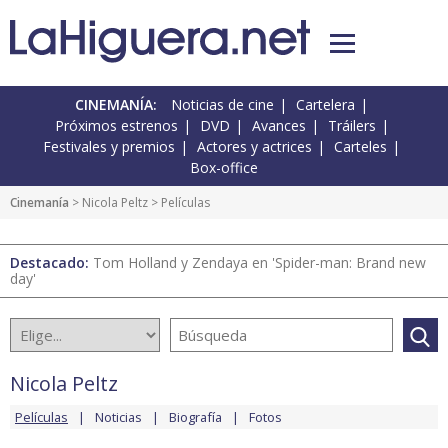
CINEMANÍA:
Noticias de cine
Cartelera
Próximos estrenos
DVD
Avances
Tráilers
Festivales y premios
Actores y actrices
Carteles
Box-office
Cinemanía
>
Nicola Peltz
> Películas
Destacado:
Tom Holland y Zendaya en 'Spider-man: Brand new
day'
Nicola Peltz
Películas
Noticias
Biografía
Fotos