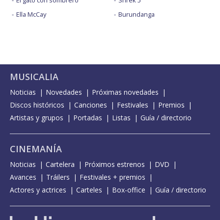
El gato con sombrero
Shrek 5
Ella McCay
Burundanga
MUSICALIA
Noticias
Novedades
Próximas novedades
Discos históricos
Canciones
Festivales
Premios
Artistas y grupos
Portadas
Listas
Guía / directorio
CINEMANÍA
Noticias
Cartelera
Próximos estrenos
DVD
Avances
Tráilers
Festivales + premios
Actores y actrices
Carteles
Box-office
Guía / directorio