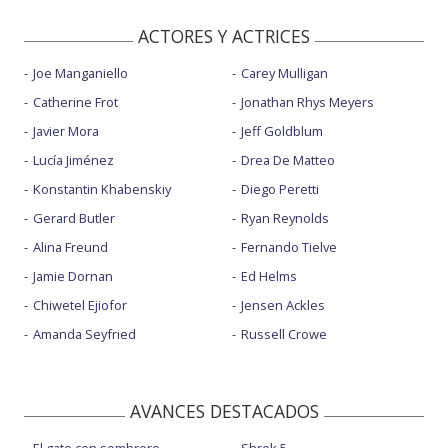
ACTORES Y ACTRICES
Joe Manganiello
Carey Mulligan
Catherine Frot
Jonathan Rhys Meyers
Javier Mora
Jeff Goldblum
Lucía Jiménez
Drea De Matteo
Konstantin Khabenskiy
Diego Peretti
Gerard Butler
Ryan Reynolds
Alina Freund
Fernando Tielve
Jamie Dornan
Ed Helms
Chiwetel Ejiofor
Jensen Ackles
Amanda Seyfried
Russell Crowe
AVANCES DESTACADOS