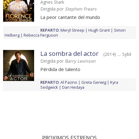
Agnes Stark
Dirigida por
Stephen Frears
La peor cantante del mundo
REPARTO
:
Meryl Streep
Hugh Grant
Simon
Helberg
Rebecca Ferguson
La sombra del actor
(2014) .... Sybil
Dirigida por
Barry Levinson
Pérdida de talento
REPARTO
:
Al Pacino
Greta Gerwig
Kyra
Sedgwick
Dan Hedaya
PROXIMOS ESTRENOS