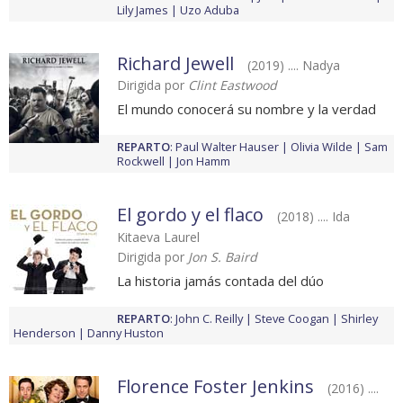
Lily James
Uzo Aduba
Richard Jewell
(2019) .... Nadya
Dirigida por
Clint Eastwood
El mundo conocerá su nombre y la verdad
REPARTO
:
Paul Walter Hauser
Olivia Wilde
Sam
Rockwell
Jon Hamm
El gordo y el flaco
(2018) .... Ida
Kitaeva Laurel
Dirigida por
Jon S. Baird
La historia jamás contada del dúo
REPARTO
:
John C. Reilly
Steve Coogan
Shirley
Henderson
Danny Huston
Florence Foster Jenkins
(2016) ....