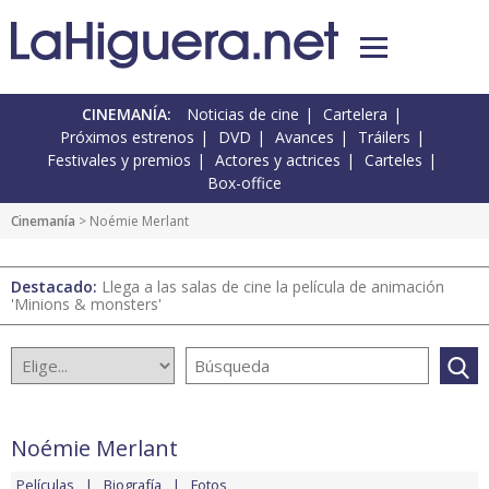
CINEMANÍA:
Noticias de cine
Cartelera
Próximos estrenos
DVD
Avances
Tráilers
Festivales y premios
Actores y actrices
Carteles
Box-office
Cinemanía
> Noémie Merlant
Destacado:
Llega a las salas de cine la película de animación
'Minions & monsters'
Noémie Merlant
Películas
Biografía
Fotos