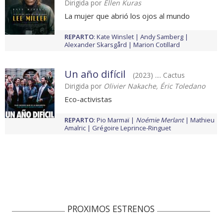
Dirigida por
Ellen Kuras
La mujer que abrió los ojos al mundo
REPARTO
:
Kate Winslet
Andy Samberg
Alexander Skarsgård
Marion Cotillard
Un año difícil
(2023) .... Cactus
Dirigida por
Olivier Nakache, Éric Toledano
Eco-activistas
REPARTO
:
Pio Marmaï
Noémie Merlant
Mathieu
Amalric
Grégoire Leprince-Ringuet
PROXIMOS ESTRENOS