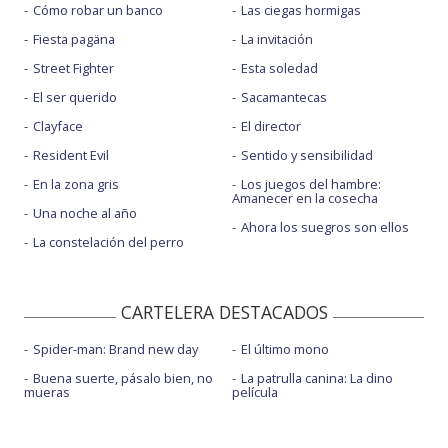
Cómo robar un banco
Las ciegas hormigas
Fiesta pagäna
La invitación
Street Fighter
Esta soledad
El ser querido
Sacamantecas
Clayface
El director
Resident Evil
Sentido y sensibilidad
En la zona gris
Los juegos del hambre:
Amanecer en la cosecha
Una noche al año
Ahora los suegros son ellos
La constelación del perro
CARTELERA DESTACADOS
Spider-man: Brand new day
El último mono
Buena suerte, pásalo bien, no
La patrulla canina: La dino
mueras
película