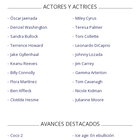
ACTORES Y ACTRICES
Óscar Jaenada
Miley Cyrus
Denzel Washington
Teresa Palmer
Sandra Bullock
Toni Collette
Terrence Howard
Leonardo DiCaprio
Jake Gyllenhaal
Johnny Lozada
Keanu Reeves
Jim Carrey
Billy Connolly
Gemma Arterton
Flora Martínez
Tom Cavanagh
Ben Affleck
Nicole Kidman
Clotilde Hesme
Julianne Moore
AVANCES DESTACADOS
Coco 2
Ice age: En ebullición