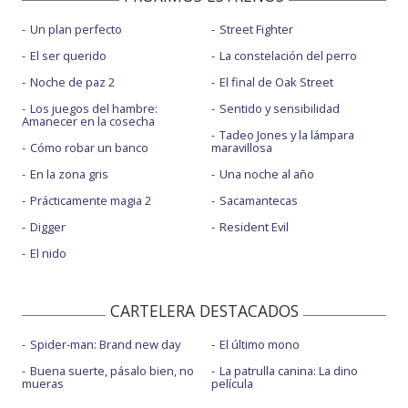
Un plan perfecto
Street Fighter
El ser querido
La constelación del perro
Noche de paz 2
El final de Oak Street
Los juegos del hambre:
Sentido y sensibilidad
Amanecer en la cosecha
Tadeo Jones y la lámpara
Cómo robar un banco
maravillosa
En la zona gris
Una noche al año
Prácticamente magia 2
Sacamantecas
Digger
Resident Evil
El nido
CARTELERA DESTACADOS
Spider-man: Brand new day
El último mono
Buena suerte, pásalo bien, no
La patrulla canina: La dino
mueras
película