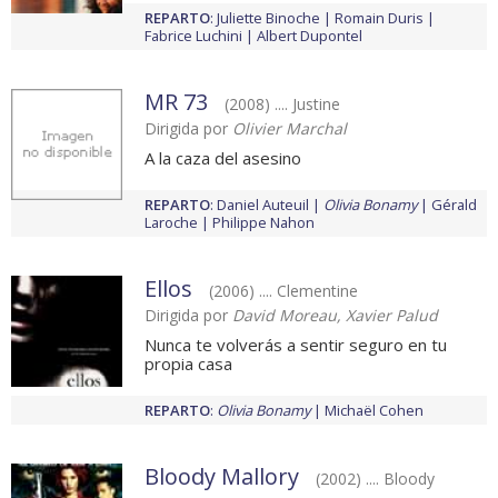
REPARTO
:
Juliette Binoche
Romain Duris
Fabrice Luchini
Albert Dupontel
MR 73
(2008) .... Justine
Dirigida por
Olivier Marchal
A la caza del asesino
REPARTO
:
Daniel Auteuil
Olivia Bonamy
Gérald
Laroche
Philippe Nahon
Ellos
(2006) .... Clementine
Dirigida por
David Moreau, Xavier Palud
Nunca te volverás a sentir seguro en tu
propia casa
REPARTO
:
Olivia Bonamy
Michaël Cohen
Bloody Mallory
(2002) .... Bloody