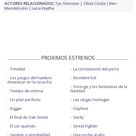
ACTORES RELACIONADOS:
Tye Sheridan
Olivia Cooke
Ben
Mendelsohn
Lena Waithe
PROXIMOS ESTRENOS
Trinidad
La constelación del perro
Los juegos del hambre:
Resident Evil
Amanecer en la cosecha
Scrooge y los fantasmas de la
Tiempo de victoria
Navidad
Un plan perfecto
Las ciegas hormigas
Digger
Clayface
El final de Oak Street
Verity
El ser querido
Street Fighter
Sentido y sensibilidad
Una noche al año