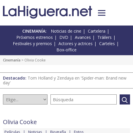
CINEMANÍA:
Noticias de cine
Cartelera
Próximos estrenos
DVD
Avances
Tráilers
Festivales y premios
Actores y actrices
Carteles
Box-office
Cinemanía
> Olivia Cooke
Destacado:
Tom Holland y Zendaya en 'Spider-man: Brand new
day'
Olivia Cooke
Películas
Noticias
Biografía
Fotos