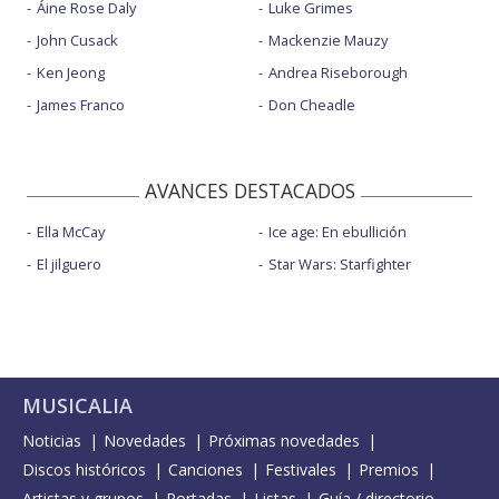
Áine Rose Daly
Luke Grimes
John Cusack
Mackenzie Mauzy
Ken Jeong
Andrea Riseborough
James Franco
Don Cheadle
AVANCES DESTACADOS
Ella McCay
Ice age: En ebullición
El jilguero
Star Wars: Starfighter
MUSICALIA
Noticias
Novedades
Próximas novedades
Discos históricos
Canciones
Festivales
Premios
Artistas y grupos
Portadas
Listas
Guía / directorio