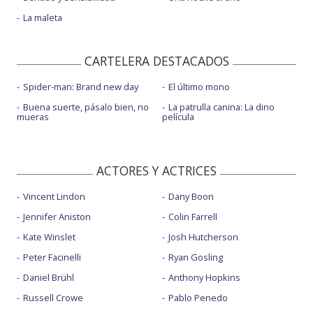
La maleta
CARTELERA DESTACADOS
Spider-man: Brand new day
El último mono
Buena suerte, pásalo bien, no
La patrulla canina: La dino
mueras
película
ACTORES Y ACTRICES
Vincent Lindon
Dany Boon
Jennifer Aniston
Colin Farrell
Kate Winslet
Josh Hutcherson
Peter Facinelli
Ryan Gosling
Daniel Brühl
Anthony Hopkins
Russell Crowe
Pablo Penedo