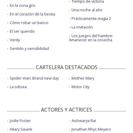
Tiempo de victoria
En la zona gris
Una noche al año
En el corazón de la bestia
Prácticamente magia 2
Cómo robar un banco
La invitación
El ser querido
Los juegos del hambre:
Verity
Amanecer en la cosecha
Sentido y sensibilidad
CARTELERA DESTACADOS
Spider-man: Brand new day
Mother Mary
La odisea
Motor City
ACTORES Y ACTRICES
Jodie Foster
Aishwarya Rai
Hilary Swank
Jonathan Rhys Meyers