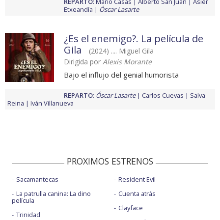
REPARTO
:
Mario Casas
Alberto San Juan
Asier
Etxeandía
Óscar Lasarte
¿Es el enemigo?. La película de
Gila
(2024) .... Miguel Gila
Dirigida por
Alexis Morante
Bajo el influjo del genial humorista
REPARTO
:
Óscar Lasarte
Carlos Cuevas
Salva
Reina
Iván Villanueva
PROXIMOS ESTRENOS
Sacamantecas
Resident Evil
La patrulla canina: La dino
Cuenta atrás
película
Clayface
Trinidad