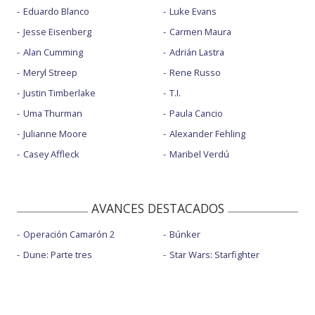
Eduardo Blanco
Luke Evans
Jesse Eisenberg
Carmen Maura
Alan Cumming
Adrián Lastra
Meryl Streep
Rene Russo
Justin Timberlake
T.I.
Uma Thurman
Paula Cancio
Julianne Moore
Alexander Fehling
Casey Affleck
Maribel Verdú
AVANCES DESTACADOS
Operación Camarón 2
Búnker
Dune: Parte tres
Star Wars: Starfighter