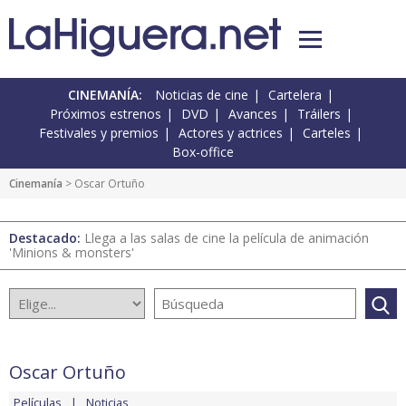
CINEMANÍA:
Noticias de cine
Cartelera
Próximos estrenos
DVD
Avances
Tráilers
Festivales y premios
Actores y actrices
Carteles
Box-office
Cinemanía
> Oscar Ortuño
Destacado:
Llega a las salas de cine la película de animación
'Minions & monsters'
Oscar Ortuño
Películas
Noticias