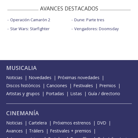
AVANCES DESTACADOS
Operación Camarón 2
Dune: Parte tres
Star Wars: Starfighter
Vengadores: Doomsday
MUSICALIA
Noticias
Novedades
Próximas novedades
Discos históricos
Canciones
Festivales
Premios
Artistas y grupos
Portadas
Listas
Guía / directorio
CINEMANÍA
Noticias
Cartelera
Próximos estrenos
DVD
Avances
Tráilers
Festivales + premios