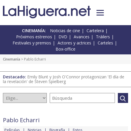
CINEMANÍA:
Noticias de cine
Cartelera
Próximos estrenos
DVD
Avances
Tráilers
Festivales y premios
Actores y actrices
Carteles
Box-office
Cinemanía
> Pablo Echarri
Destacado:
Emily Blunt y Josh O'Connor protagonizan 'El día de
la revelación' de Steven Spielberg
Pablo Echarri
Películas
Noticias
Biografía
Fotos