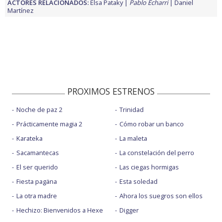
ACTORES RELACIONADOS:
Elsa Pataky
Pablo Echarri
Daniel
Martínez
PROXIMOS ESTRENOS
Noche de paz 2
Trinidad
Prácticamente magia 2
Cómo robar un banco
Karateka
La maleta
Sacamantecas
La constelación del perro
El ser querido
Las ciegas hormigas
Fiesta pagäna
Esta soledad
La otra madre
Ahora los suegros son ellos
Hechizo: Bienvenidos a Hexe
Digger