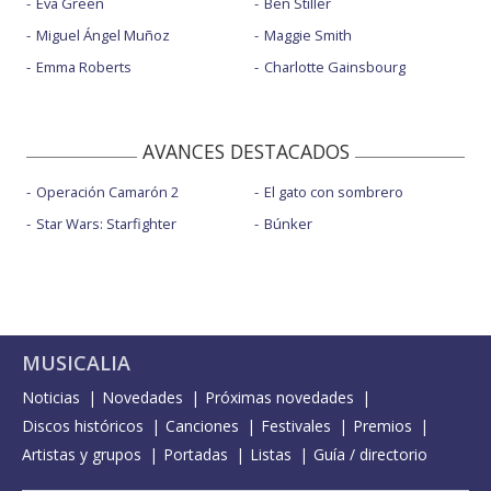
Eva Green
Ben Stiller
Miguel Ángel Muñoz
Maggie Smith
Emma Roberts
Charlotte Gainsbourg
AVANCES DESTACADOS
Operación Camarón 2
El gato con sombrero
Star Wars: Starfighter
Búnker
MUSICALIA
Noticias
Novedades
Próximas novedades
Discos históricos
Canciones
Festivales
Premios
Artistas y grupos
Portadas
Listas
Guía / directorio