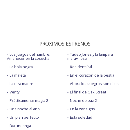
PROXIMOS ESTRENOS
Los juegos del hambre:
Tadeo Jones y la lámpara
Amanecer en la cosecha
maravillosa
La bola negra
Resident Evil
La maleta
En el corazón de la bestia
La otra madre
Ahora los suegros son ellos
Verity
El final de Oak Street
Prácticamente magia 2
Noche de paz 2
Una noche al año
En la zona gris
Un plan perfecto
Esta soledad
Burundanga