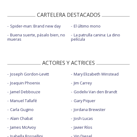
CARTELERA DESTACADOS
Spider-man: Brand new day
El último mono
Buena suerte, pásalo bien, no
La patrulla canina: La dino
mueras
película
ACTORES Y ACTRICES
Joseph Gordon-Levitt
Mary Elizabeth Winstead
Joaquin Phoenix
Jim Carrey
Jamel Debbouze
Godeliv Van den Brandt
Manuel Tallafé
Gary Piquer
Carla Gugino
Jordana Brewster
Alain Chabat
Josh Lucas
James McAvoy
Javier Ríos
Isabella Rossellini
Vin Diesel