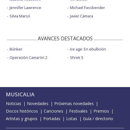
Jennifer Lawrence
Michael Fassbender
Silvia Marsó
Javier Cámara
AVANCES DESTACADOS
Búnker
Ice age: En ebullición
Operación Camarón 2
Shrek 5
MUSICALIA
Noticias
Novedades
Próximas novedades
Discos históricos
Canciones
Festivales
Premios
Artistas y grupos
Portadas
Listas
Guía / directorio