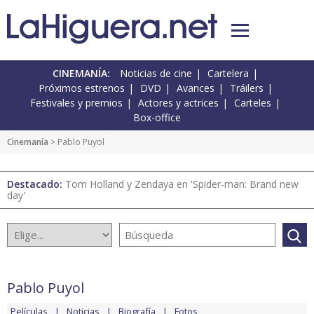
CINEMANÍA:
Noticias de cine
Cartelera
Próximos estrenos
DVD
Avances
Tráilers
Festivales y premios
Actores y actrices
Carteles
Box-office
Cinemanía
> Pablo Puyol
Destacado:
Tom Holland y Zendaya en 'Spider-man: Brand new
day'
Pablo Puyol
Películas
Noticias
Biografía
Fotos