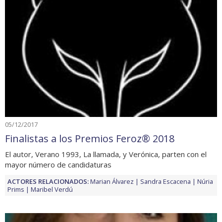
05/12/2017
Finalistas a los Premios Feroz® 2018
El autor, Verano 1993, La llamada, y Verónica, parten con el
mayor número de candidaturas
ACTORES RELACIONADOS:
Marian Álvarez
Sandra Escacena
Núria
Prims
Maribel Verdú