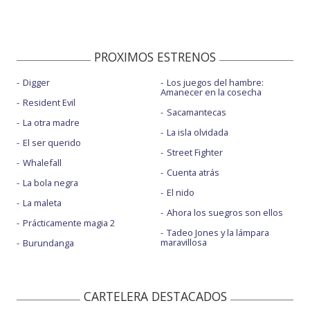
PROXIMOS ESTRENOS
Digger
Los juegos del hambre:
Amanecer en la cosecha
Resident Evil
Sacamantecas
La otra madre
La isla olvidada
El ser querido
Street Fighter
Whalefall
Cuenta atrás
La bola negra
El nido
La maleta
Ahora los suegros son ellos
Prácticamente magia 2
Tadeo Jones y la lámpara
maravillosa
Burundanga
CARTELERA DESTACADOS