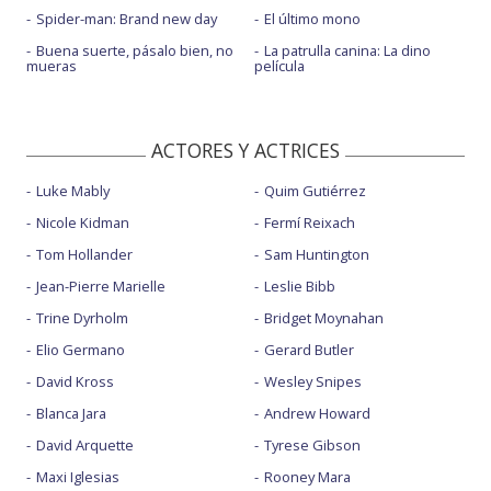
Spider-man: Brand new day
El último mono
Buena suerte, pásalo bien, no
La patrulla canina: La dino
mueras
película
ACTORES Y ACTRICES
Luke Mably
Quim Gutiérrez
Nicole Kidman
Fermí Reixach
Tom Hollander
Sam Huntington
Jean-Pierre Marielle
Leslie Bibb
Trine Dyrholm
Bridget Moynahan
Elio Germano
Gerard Butler
David Kross
Wesley Snipes
Blanca Jara
Andrew Howard
David Arquette
Tyrese Gibson
Maxi Iglesias
Rooney Mara