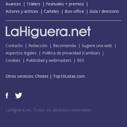
Avances
Tráilers
Festivales + premios
Actores y actrices
Carteles
Box-office
Guía / directorio
Contacto
Redacción
Recomienda
Sugiere una web
Aspectos legales
Política de privacidad
(
Cambiar
)
Cookies
Publicidad y webmasters
RSS
Otros servicios:
Chistes
|
Top10Listas.com
LaHiguera.net. Todos los derechos reservados