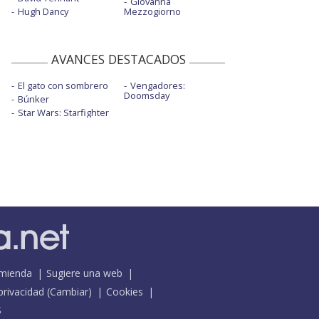
Giovanna
Hugh Dancy
Mezzogiorno
AVANCES DESTACADOS
El gato con sombrero
Vengadores:
Doomsday
Búnker
Star Wars: Starfighter
mienda
Sugiere una web
 privacidad
(
Cambiar
)
Cookies
S