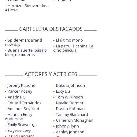
Hechizo: Bienvenidos
a Hexe
CARTELERA DESTACADOS
Spider-man: Brand
El último mono
new day
La patrulla canina: La
Buena suerte, pásalo
dino película
bien, no mueras
ACTORES Y ACTRICES
Jérémy Kapone
Dakota Johnson
Parker Posey
Lucy Liu
Ariadna Gil
Tom Wilkinson
Eduard Fernández
Natalie Dormer
Amanda Seyfried
Dustin Hoffman
Hannah Emily
Tammy Blanchard
Anderson
Cameron Monaghan
Emily Browning
Johnny Flynn
Eugene Levy
Ashley Johnson
David Tennant