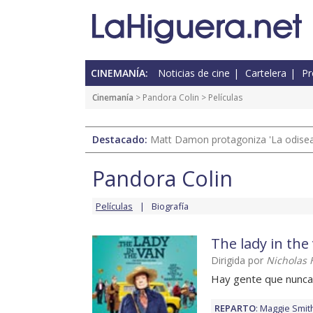
CINEMANÍA:
Noticias de cine
Cartelera
Pr
Cinemanía
>
Pandora Colin
> Películas
Destacado:
Matt Damon protagoniza 'La odisea'
Pandora Colin
Películas
Biografía
The lady in the
Dirigida por
Nicholas 
Hay gente que nunca
REPARTO
:
Maggie Smit