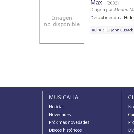
Max
(2002)
Dirigida por
Menno Me
Descubriendo a Hitle
REPARTO
:
John Cusack
MUSICALIA
C
Noticias
Not
Novedades
Car
Próximas novedades
Pr
Discos históricos
DV