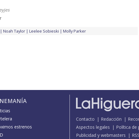
yjes
r
Noah Taylor
Leelee Sobieski
Molly Parker
INEMANÍA
icias
telera
Contacto
Redacción
Reco
óximos estrenos
Aspectos legales
Política de
D
Publicidad y webmasters
RS