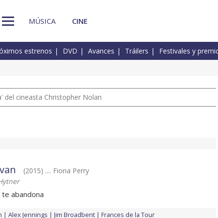
MÚSICA
CINE
óximos estrenos
DVD
Avances
Tráilers
Festivales y premi
 del cineasta Christopher Nolan
 van
(2015) .... Fiona Perry
Hytner
 te abandona
h
Alex Jennings
Jim Broadbent
Frances de la Tour