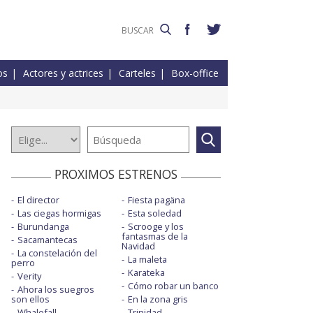
os
Actores y actrices
Carteles
Box-office
PROXIMOS ESTRENOS
El director
Fiesta pagäna
Las ciegas hormigas
Esta soledad
Burundanga
Scrooge y los
fantasmas de la
Sacamantecas
Navidad
La constelación del
La maleta
perro
Karateka
Verity
Cómo robar un banco
Ahora los suegros
son ellos
En la zona gris
Whalefall
Trinidad