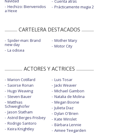
Navidad
Cuenta atrás
Hechizo: Bienvenidos
Prácticamente magia 2
a Hexe
CARTELERA DESTACADOS
Spider-man: Brand
Mother Mary
new day
Motor City
La odisea
ACTORES Y ACTRICES
Marion Cotillard
Luis Tosar
Saoirse Ronan
Jacki Weaver
Hugo Weaving
Michael Gambon
Steven Bauer
Natalia de Molina
Matthias
Megan Boone
Schweighöfer
Julieta Diaz
Jason Statham
Dylan O'Brien
Astrid Berges-Frisbey
Kate Winslet
Rodrigo Santoro
Bárbara Lennie
Keira Knightley
Aimee Teegarden