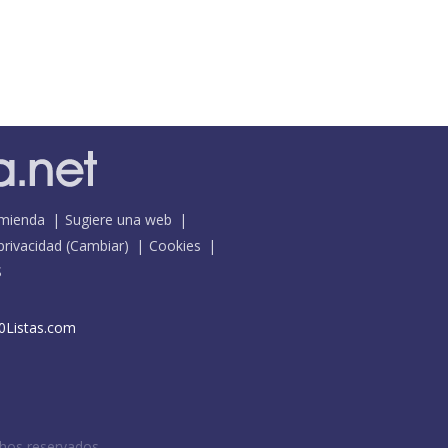
mienda
Sugiere una web
 privacidad
(
Cambiar
)
Cookies
S
0Listas.com
chos reservados