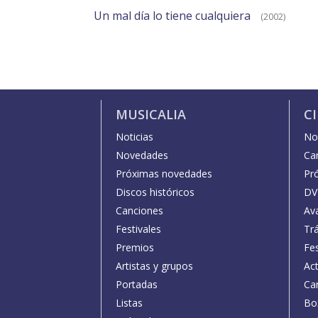
Un mal día lo tiene cualquiera
(2002)
MUSICALIA
C
Noticias
Not
Novedades
Car
Próximas novedades
Pr
Discos históricos
DV
Canciones
Av
Festivales
Trá
Premios
Fe
Artistas y grupos
Act
Portadas
Car
Listas
Bo