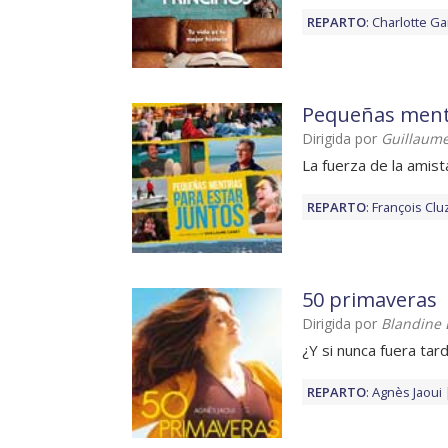
REPARTO
:
Charlotte G
Pequeñas menti
Dirigida por
Guillaum
La fuerza de la amis
REPARTO
:
François Clu
50 primaveras
Dirigida por
Blandine 
¿Y si nunca fuera ta
REPARTO
:
Agnès Jaoui