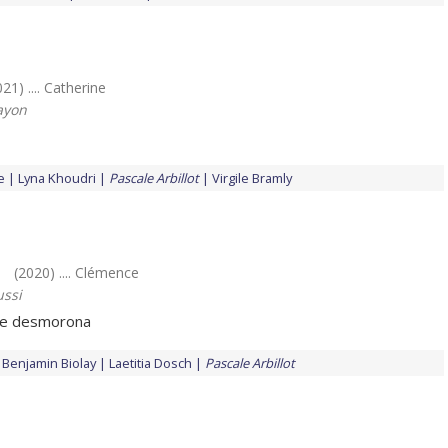
021) .... Catherine
ayon
e
Lyna Khoudri
Pascale Arbillot
Virgile Bramly
(2020) .... Clémence
ussi
se desmorona
Benjamin Biolay
Laetitia Dosch
Pascale Arbillot