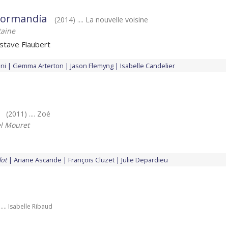
Normandía
(2014) .... La nouvelle voisine
taine
stave Flaubert
ini
Gemma Arterton
Jason Flemyng
Isabelle Candelier
(2011) .... Zoé
 Mouret
lot
Ariane Ascaride
François Cluzet
Julie Depardieu
.... Isabelle Ribaud