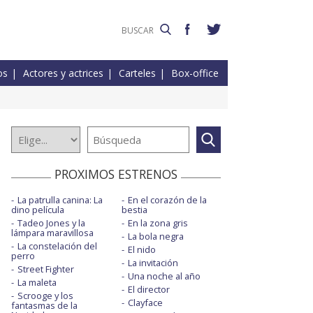
os
Actores y actrices
Carteles
Box-office
PROXIMOS ESTRENOS
La patrulla canina: La
En el corazón de la
dino película
bestia
Tadeo Jones y la
En la zona gris
lámpara maravillosa
La bola negra
La constelación del
El nido
perro
La invitación
Street Fighter
Una noche al año
La maleta
El director
Scrooge y los
Clayface
fantasmas de la