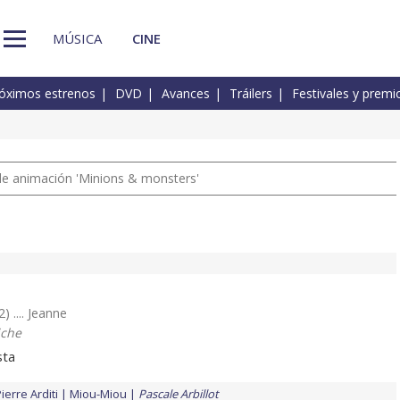
MÚSICA
CINE
óximos estrenos
DVD
Avances
Tráilers
Festivales y premi
a de animación 'Minions & monsters'
) .... Jeanne
iche
sta
ierre Arditi
Miou-Miou
Pascale Arbillot