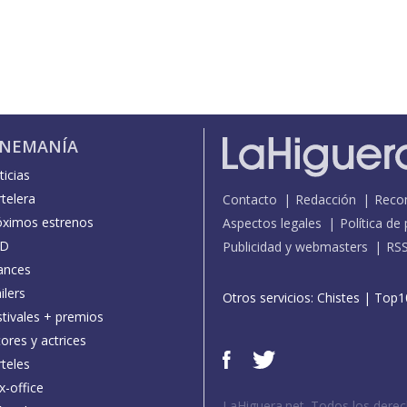
INEMANÍA
icias
telera
Contacto
Redacción
Reco
óximos estrenos
Aspectos legales
Política de
D
Publicidad y webmasters
RS
ances
ilers
Otros servicios:
Chistes
|
Top1
stivales + premios
ores y actrices
teles
x-office
LaHiguera.net. Todos los dere