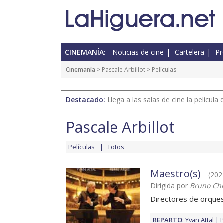
CINEMANÍA:
Noticias de cine
Cartelera
Pr
Cinemanía
>
Pascale Arbillot
> Películas
Destacado:
Llega a las salas de cine la películ
Pascale Arbillot
Películas
Fotos
Maestro(s)
(2022
Dirigida por
Bruno Ch
Directores de orque
REPARTO
:
Yvan Attal
P