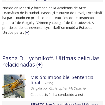
Nacido en Moscú y formado en la Academia de Arte
Dramático de la ciudad, Pasha (diminutivo de Pavel) Lychnikoff
ha participado en producciones teatrales de "El inspector
general" de Gogol y "Crimen y castigo" de Dostoievski. A
principios de los noventa, Lychnikoff se mudó a Estados
Unidos para... (
+
)
Pasha D. Lychnikoff. Últimas películas
relacionadas (
+
)
Misión: imposible: Sentencia
final
(2025)
Dirigida por
Christopher McQuarrie
Cada decisión ha conducido a esto
REPARTO
:
Tom Cruise
Hayley Atwell
Vanessa