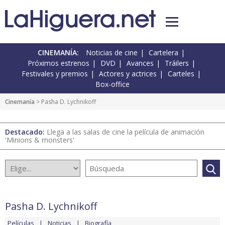
CINEMANÍA:
Noticias de cine
Cartelera
Próximos estrenos
DVD
Avances
Tráilers
Festivales y premios
Actores y actrices
Carteles
Box-office
Cinemanía
> Pasha D. Lychnikoff
Destacado:
Llega a las salas de cine la película de animación
'Minions & monsters'
Pasha D. Lychnikoff
Películas
Noticias
Biografía