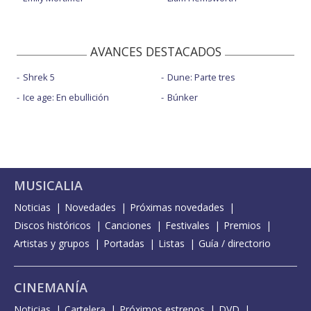
AVANCES DESTACADOS
Shrek 5
Dune: Parte tres
Ice age: En ebullición
Búnker
MUSICALIA
Noticias
Novedades
Próximas novedades
Discos históricos
Canciones
Festivales
Premios
Artistas y grupos
Portadas
Listas
Guía / directorio
CINEMANÍA
Noticias
Cartelera
Próximos estrenos
DVD