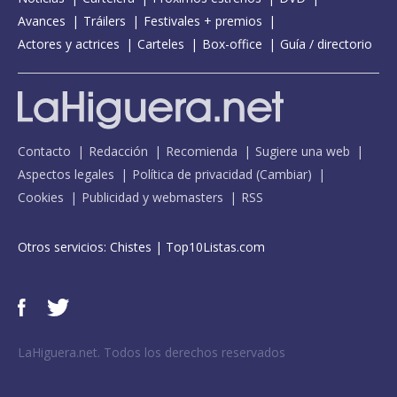
Avances
Tráilers
Festivales + premios
Actores y actrices
Carteles
Box-office
Guía / directorio
Contacto
Redacción
Recomienda
Sugiere una web
Aspectos legales
Política de privacidad
(
Cambiar
)
Cookies
Publicidad y webmasters
RSS
Otros servicios:
Chistes
|
Top10Listas.com
LaHiguera.net. Todos los derechos reservados