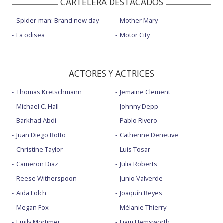
CARTELERA DESTACADOS
Spider-man: Brand new day
Mother Mary
La odisea
Motor City
ACTORES Y ACTRICES
Thomas Kretschmann
Jemaine Clement
Michael C. Hall
Johnny Depp
Barkhad Abdi
Pablo Rivero
Juan Diego Botto
Catherine Deneuve
Christine Taylor
Luis Tosar
Cameron Diaz
Julia Roberts
Reese Witherspoon
Junio Valverde
Aida Folch
Joaquín Reyes
Megan Fox
Mélanie Thierry
Emily Mortimer
Liam Hemsworth