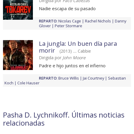
Dirigida por
Paco Cabezas
Nadie escapa de su pasado
REPARTO
:
Nicolas Cage
Rachel Nichols
Danny
Glover
Peter Stormare
La jungla: Un buen día para
morir
(2013) .... Cabbie
Dirigida por
John Moore
Padre e hijo juntos en el infierno
REPARTO
:
Bruce Willis
Jai Courtney
Sebastian
Koch
Cole Hauser
Pasha D. Lychnikoff. Últimas noticias
relacionadas