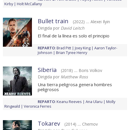
Kirby
Holt McCallany
Bullet train
(2022) .... Alexei Ilyin
Dirigida por
David Leitch
El final de la línea es solo el principio
REPARTO
:
Brad Pitt
Joey King
Aaron Taylor-
Johnson
Brian Tyree Henry
Siberia
(2018) .... Boris Volkov
Dirigida por
Matthew Ross
Una tierra peligrosa genera hombres
peligrosos
REPARTO
:
Keanu Reeves
Ana Ularu
Molly
Ringwald
Veronica Ferres
Tokarev
(2014) .... Chernov