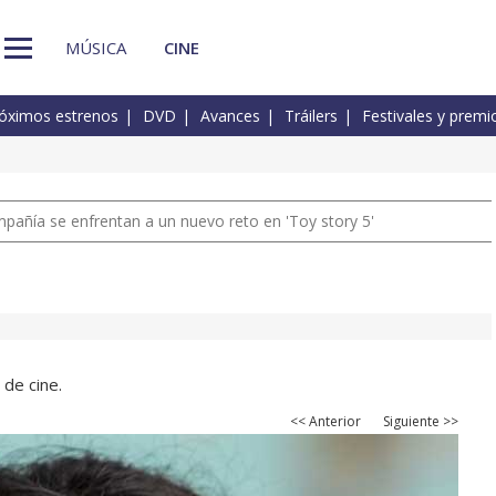
MÚSICA
CINE
óximos estrenos
DVD
Avances
Tráilers
Festivales y premi
pañía se enfrentan a un nuevo reto en 'Toy story 5'
 de cine.
<< Anterior
Siguiente >>