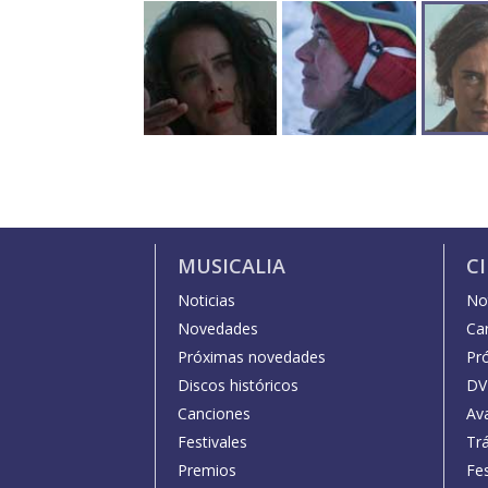
MUSICALIA
C
Noticias
Not
Novedades
Car
Próximas novedades
Pr
Discos históricos
DV
Canciones
Av
Festivales
Trá
Premios
Fe