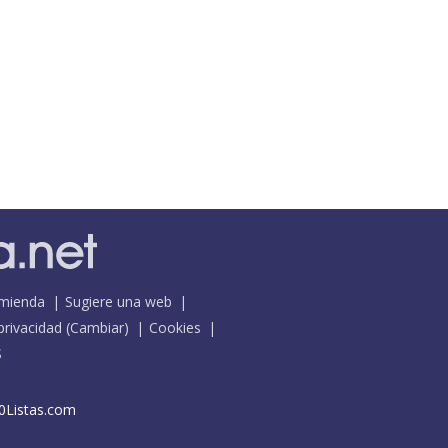
mienda
Sugiere una web
 privacidad
(
Cambiar
)
Cookies
S
0Listas.com