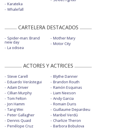
Karateka
Whalefall
CARTELERA DESTACADOS
Spider-man: Brand
Mother Mary
new day
Motor City
La odisea
ACTORES Y ACTRICES
Steve Carell
Blythe Danner
Eduardo Verástegui
Brandon Routh
Adam Driver
Ramón Esquinas
Cillian Murphy
Liam Neeson
Tom Felton
Andy Garcia
Jon Hamm
Romain Duris
Tang Wei
Guillaume Depardieu
Peter Gallagher
Maribel Verdú
Dennis Quaid
Charlize Theron
Penélope Cruz
Barbora Bobulova