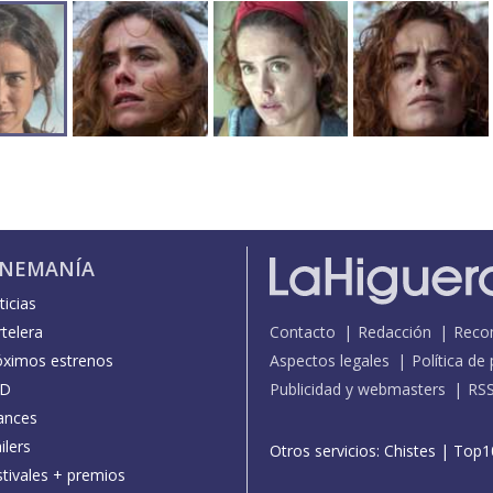
INEMANÍA
icias
telera
Contacto
Redacción
Reco
óximos estrenos
Aspectos legales
Política de
D
Publicidad y webmasters
RS
ances
ilers
Otros servicios:
Chistes
|
Top1
stivales + premios