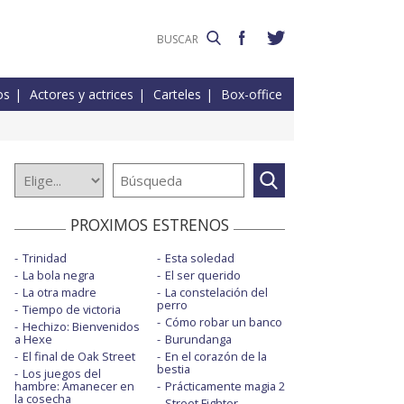
os
Actores y actrices
Carteles
Box-office
PROXIMOS ESTRENOS
Trinidad
Esta soledad
La bola negra
El ser querido
La otra madre
La constelación del
perro
Tiempo de victoria
Cómo robar un banco
Hechizo: Bienvenidos
a Hexe
Burundanga
El final de Oak Street
En el corazón de la
bestia
Los juegos del
hambre: Amanecer en
Prácticamente magia 2
la cosecha
Street Fighter