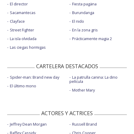
El director
Fiesta pagäna
Sacamantecas
Burundanga
Clayface
El nido
Street Fighter
En la zona gris
La isla olvidada
Prácticamente magia 2
Las ciegas hormigas
CARTELERA DESTACADOS
Spider-man: Brand new day
La patrulla canina: La dino
película
El último mono
Mother Mary
ACTORES Y ACTRICES
Jeffrey Dean Morgan
Russell Brand
Raffey Cassidy
Chris Cooper