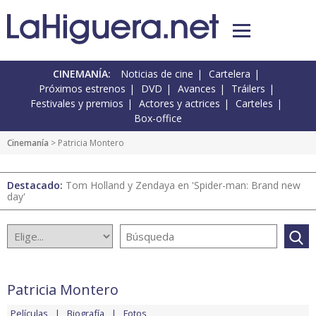
CINEMANÍA:
Noticias de cine
Cartelera
Próximos estrenos
DVD
Avances
Tráilers
Festivales y premios
Actores y actrices
Carteles
Box-office
Cinemanía
> Patricia Montero
Destacado:
Tom Holland y Zendaya en 'Spider-man: Brand new
day'
Patricia Montero
Películas
Biografía
Fotos