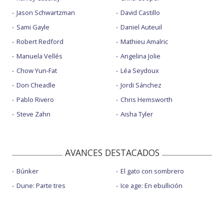
Jason Schwartzman
David Castillo
Sami Gayle
Daniel Auteuil
Robert Redford
Mathieu Amalric
Manuela Vellés
Angelina Jolie
Chow Yun-Fat
Léa Seydoux
Don Cheadle
Jordi Sánchez
Pablo Rivero
Chris Hemsworth
Steve Zahn
Aisha Tyler
AVANCES DESTACADOS
Búnker
El gato con sombrero
Dune: Parte tres
Ice age: En ebullición