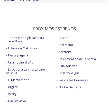
Williams
Dick Van Dyke
PROXIMOS ESTRENOS
Tadeo Jones y la lámpara
El nido
maravillosa
El director
El final de Oak Street
Karateka
Fiesta pagäna
En el corazón de la bestia
Una noche al año
Esta soledad
La patrulla canina: La dino
película
En la zona gris
El último mono
Las ciegas hormigas
Digger
Noche de paz 2
Verity
Cuenta atrás