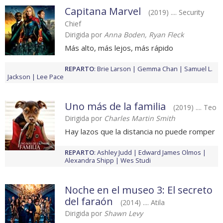
Capitana Marvel
(2019) .... Security
Chief
Dirigida por
Anna Boden, Ryan Fleck
Más alto, más lejos, más rápido
REPARTO
:
Brie Larson
Gemma Chan
Samuel L.
Jackson
Lee Pace
Uno más de la familia
(2019) .... Teo
Dirigida por
Charles Martin Smith
Hay lazos que la distancia no puede romper
REPARTO
:
Ashley Judd
Edward James Olmos
Alexandra Shipp
Wes Studi
Noche en el museo 3: El secreto
del faraón
(2014) .... Atila
Dirigida por
Shawn Levy