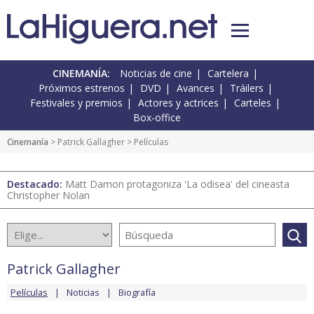
CINEMANÍA:
Noticias de cine
Cartelera
Próximos estrenos
DVD
Avances
Tráilers
Festivales y premios
Actores y actrices
Carteles
Box-office
Cinemanía
>
Patrick Gallagher
> Películas
Destacado:
Matt Damon protagoniza 'La odisea' del cineasta
Christopher Nolan
Patrick Gallagher
Películas
Noticias
Biografía