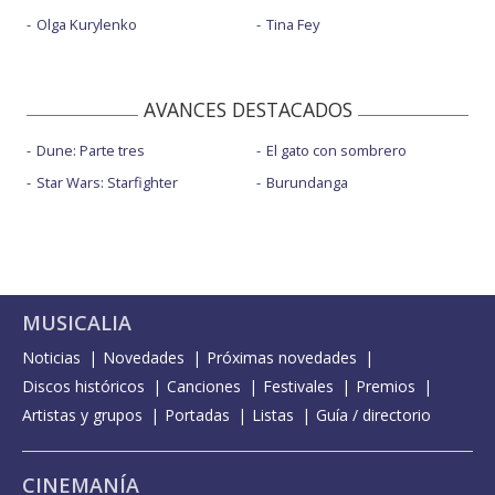
Olga Kurylenko
Tina Fey
AVANCES DESTACADOS
Dune: Parte tres
El gato con sombrero
Star Wars: Starfighter
Burundanga
MUSICALIA
Noticias
Novedades
Próximas novedades
Discos históricos
Canciones
Festivales
Premios
Artistas y grupos
Portadas
Listas
Guía / directorio
CINEMANÍA