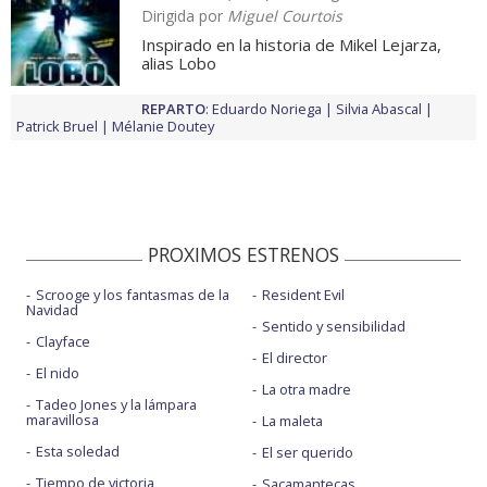
Dirigida por
Miguel Courtois
Inspirado en la historia de Mikel Lejarza,
alias Lobo
REPARTO
:
Eduardo Noriega
Silvia Abascal
Patrick Bruel
Mélanie Doutey
PROXIMOS ESTRENOS
Scrooge y los fantasmas de la
Resident Evil
Navidad
Sentido y sensibilidad
Clayface
El director
El nido
La otra madre
Tadeo Jones y la lámpara
maravillosa
La maleta
Esta soledad
El ser querido
Tiempo de victoria
Sacamantecas