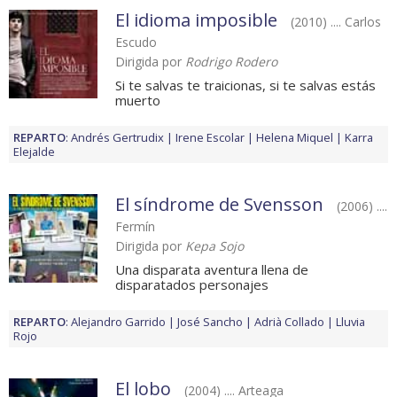
El idioma imposible
(2010) .... Carlos
Escudo
Dirigida por
Rodrigo Rodero
Si te salvas te traicionas, si te salvas estás
muerto
REPARTO
:
Andrés Gertrudix
Irene Escolar
Helena Miquel
Karra
Elejalde
El síndrome de Svensson
(2006) ....
Fermín
Dirigida por
Kepa Sojo
Una disparata aventura llena de
disparatados personajes
REPARTO
:
Alejandro Garrido
José Sancho
Adrià Collado
Lluvia
Rojo
El lobo
(2004) .... Arteaga