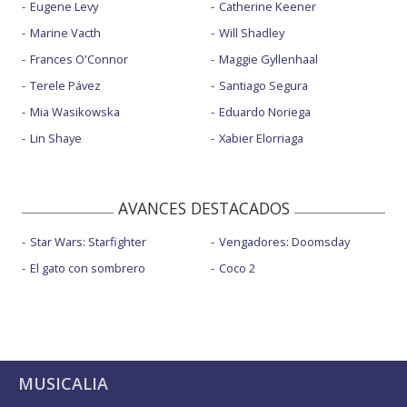
Eugene Levy
Catherine Keener
Marine Vacth
Will Shadley
Frances O'Connor
Maggie Gyllenhaal
Terele Pávez
Santiago Segura
Mia Wasikowska
Eduardo Noriega
Lin Shaye
Xabier Elorriaga
AVANCES DESTACADOS
Star Wars: Starfighter
Vengadores: Doomsday
El gato con sombrero
Coco 2
MUSICALIA