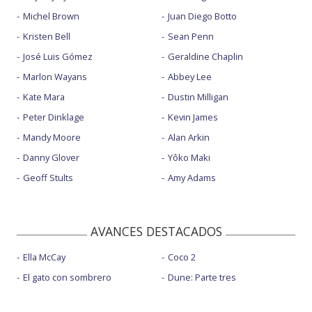
Michel Brown
Juan Diego Botto
Kristen Bell
Sean Penn
José Luis Gómez
Geraldine Chaplin
Marlon Wayans
Abbey Lee
Kate Mara
Dustin Milligan
Peter Dinklage
Kevin James
Mandy Moore
Alan Arkin
Danny Glover
Yôko Maki
Geoff Stults
Amy Adams
AVANCES DESTACADOS
Ella McCay
Coco 2
El gato con sombrero
Dune: Parte tres