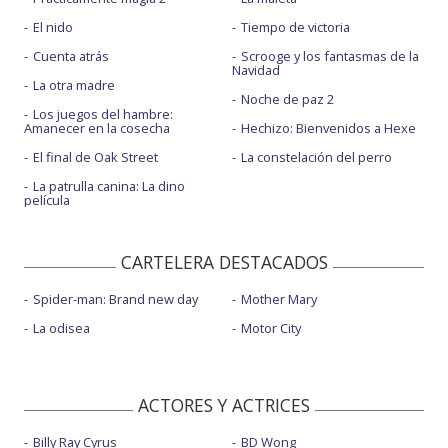
El nido
Tiempo de victoria
Cuenta atrás
Scrooge y los fantasmas de la
Navidad
La otra madre
Noche de paz 2
Los juegos del hambre:
Amanecer en la cosecha
Hechizo: Bienvenidos a Hexe
El final de Oak Street
La constelación del perro
La patrulla canina: La dino
película
CARTELERA DESTACADOS
Spider-man: Brand new day
Mother Mary
La odisea
Motor City
ACTORES Y ACTRICES
Billy Ray Cyrus
BD Wong