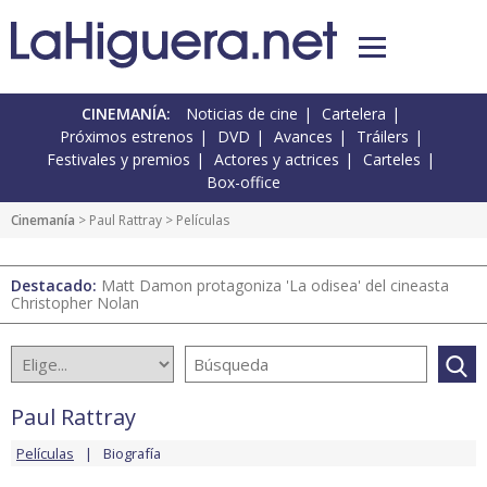
CINEMANÍA:
Noticias de cine
Cartelera
Próximos estrenos
DVD
Avances
Tráilers
Festivales y premios
Actores y actrices
Carteles
Box-office
Cinemanía
>
Paul Rattray
> Películas
Destacado:
Matt Damon protagoniza 'La odisea' del cineasta
Christopher Nolan
Paul Rattray
Películas
Biografía