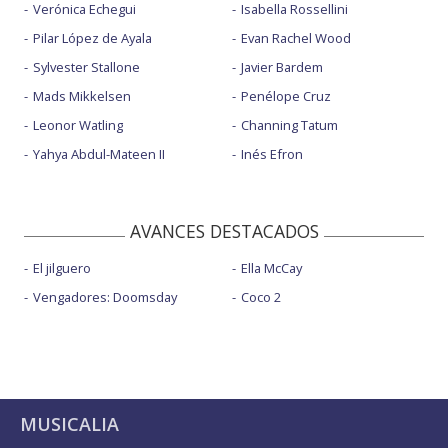
Verónica Echegui
Isabella Rossellini
Pilar López de Ayala
Evan Rachel Wood
Sylvester Stallone
Javier Bardem
Mads Mikkelsen
Penélope Cruz
Leonor Watling
Channing Tatum
Yahya Abdul-Mateen II
Inés Efron
AVANCES DESTACADOS
El jilguero
Ella McCay
Vengadores: Doomsday
Coco 2
MUSICALIA