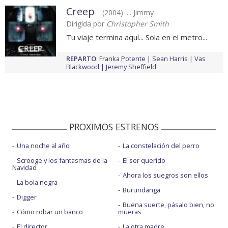
Creep
(2004) .... Jimmy
Dirigida por
Christopher Smith
Tu viaje termina aquí... Sola en el metro...
REPARTO
:
Franka Potente
Sean Harris
Vas
Blackwood
Jeremy Sheffield
PROXIMOS ESTRENOS
Una noche al año
La constelación del perro
Scrooge y los fantasmas de la
El ser querido
Navidad
Ahora los suegros son ellos
La bola negra
Burundanga
Digger
Buena suerte, pásalo bien, no
Cómo robar un banco
mueras
El director
La otra madre