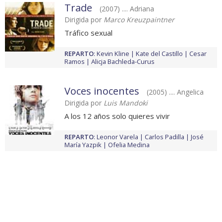
Trade
(2007) .... Adriana
Dirigida por
Marco Kreuzpaintner
Tráfico sexual
REPARTO
:
Kevin Kline
Kate del Castillo
Cesar
Ramos
Alicja Bachleda-Curus
Voces inocentes
(2005) .... Angelica
Dirigida por
Luis Mandoki
A los 12 años solo quieres vivir
REPARTO
:
Leonor Varela
Carlos Padilla
José
María Yazpik
Ofelia Medina