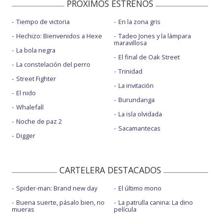
PROXIMOS ESTRENOS
Tiempo de victoria
En la zona gris
Hechizo: Bienvenidos a Hexe
Tadeo Jones y la lámpara
maravillosa
La bola negra
El final de Oak Street
La constelación del perro
Trinidad
Street Fighter
La invitación
El nido
Burundanga
Whalefall
La isla olvidada
Noche de paz 2
Sacamantecas
Digger
CARTELERA DESTACADOS
Spider-man: Brand new day
El último mono
Buena suerte, pásalo bien, no
La patrulla canina: La dino
mueras
película