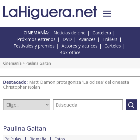
CINEMANÍA:
Noticias de cine
Cartelera
Próximos estrenos
DVD
Avances
Tráilers
Festivales y premios
Actores y actrices
Carteles
Box-office
Cinemanía
> Paulina Gaitan
Destacado:
Matt Damon protagoniza 'La odisea' del cineasta
Christopher Nolan
Paulina Gaitan
Películas
Biografía
Fotos