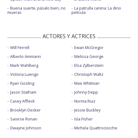
Buena suerte, pásalo bien, no
La patrulla canina: La dino
mueras
película
ACTORES Y ACTRICES
Will Ferrell
Ewan McGregor
Alberto Ammann
Melissa George
Mark Wahlberg
Elsa Zylberstein
Victoria Luengo
Christoph Waltz
Ryan Gosling
Mae Whitman
Jason Statham
Johnny Depp
Casey Affleck
Norma Ruiz
Brooklyn Decker
Jessie Buckley
Saoirse Ronan
Isla Fisher
Dwayne Johnson
Michela Quattrociocche