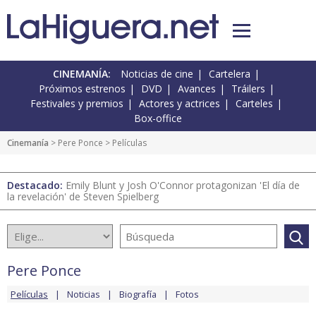
CINEMANÍA:
Noticias de cine
Cartelera
Próximos estrenos
DVD
Avances
Tráilers
Festivales y premios
Actores y actrices
Carteles
Box-office
Cinemanía
>
Pere Ponce
> Películas
Destacado:
Emily Blunt y Josh O'Connor protagonizan 'El día de
la revelación' de Steven Spielberg
Pere Ponce
Películas
Noticias
Biografía
Fotos