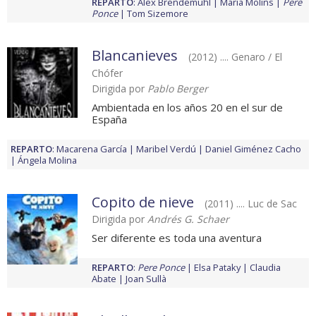
REPARTO
:
Alex Brendemühl
Maria Molins
Pere
Ponce
Tom Sizemore
Blancanieves
(2012) .... Genaro / El
Chófer
Dirigida por
Pablo Berger
Ambientada en los años 20 en el sur de
España
REPARTO
:
Macarena García
Maribel Verdú
Daniel Giménez Cacho
Ángela Molina
Copito de nieve
(2011) .... Luc de Sac
Dirigida por
Andrés G. Schaer
Ser diferente es toda una aventura
REPARTO
:
Pere Ponce
Elsa Pataky
Claudia
Abate
Joan Sullà