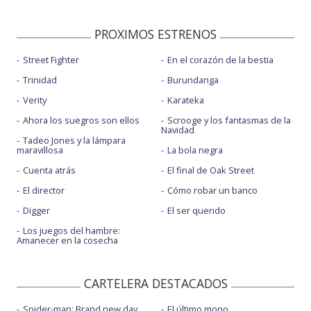
PROXIMOS ESTRENOS
Street Fighter
En el corazón de la bestia
Trinidad
Burundanga
Verity
Karateka
Ahora los suegros son ellos
Scrooge y los fantasmas de la
Navidad
Tadeo Jones y la lámpara
maravillosa
La bola negra
Cuenta atrás
El final de Oak Street
El director
Cómo robar un banco
Digger
El ser querido
Los juegos del hambre:
Amanecer en la cosecha
CARTELERA DESTACADOS
Spider-man: Brand new day
El último mono