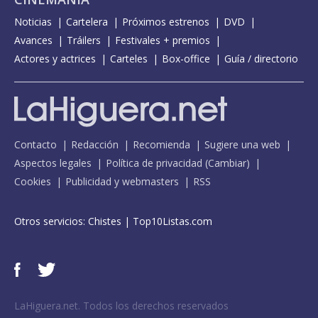
Noticias
Cartelera
Próximos estrenos
DVD
Avances
Tráilers
Festivales + premios
Actores y actrices
Carteles
Box-office
Guía / directorio
Contacto
Redacción
Recomienda
Sugiere una web
Aspectos legales
Política de privacidad
(
Cambiar
)
Cookies
Publicidad y webmasters
RSS
Otros servicios:
Chistes
|
Top10Listas.com
LaHiguera.net. Todos los derechos reservados