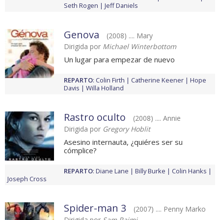
Seth Rogen
Jeff Daniels
Genova
(2008) .... Mary
Dirigida por
Michael Winterbottom
Un lugar para empezar de nuevo
REPARTO
:
Colin Firth
Catherine Keener
Hope
Davis
Willa Holland
Rastro oculto
(2008) .... Annie
Dirigida por
Gregory Hoblit
Asesino internauta, ¿quiéres ser su
cómplice?
REPARTO
:
Diane Lane
Billy Burke
Colin Hanks
Joseph Cross
Spider-man 3
(2007) .... Penny Marko
Dirigida por
Sam Raimi