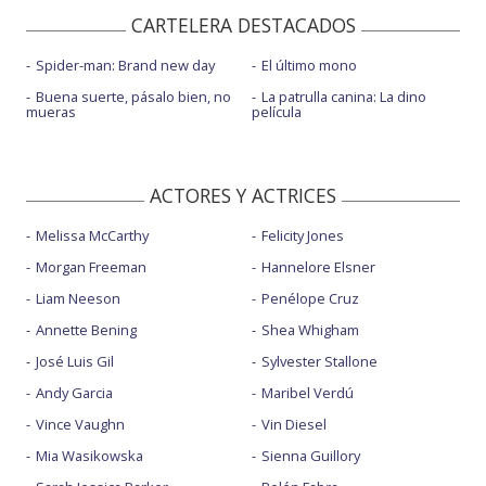
CARTELERA DESTACADOS
Spider-man: Brand new day
El último mono
Buena suerte, pásalo bien, no
La patrulla canina: La dino
mueras
película
ACTORES Y ACTRICES
Melissa McCarthy
Felicity Jones
Morgan Freeman
Hannelore Elsner
Liam Neeson
Penélope Cruz
Annette Bening
Shea Whigham
José Luis Gil
Sylvester Stallone
Andy Garcia
Maribel Verdú
Vince Vaughn
Vin Diesel
Mia Wasikowska
Sienna Guillory