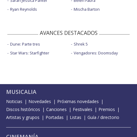
Sarah Jessica Parker
Belén Fabra
Ryan Reynolds
Mischa Barton
AVANCES DESTACADOS
Dune: Parte tres
Shrek 5
Star Wars: Starfighter
Vengadores: Doomsday
MUSICALIA
Noticias
Novedades
Próximas novedades
Discos históricos
Canciones
Festivales
Premios
Artistas y grupos
Portadas
Listas
Guía / directorio
CINEMANÍA