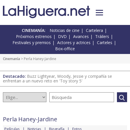
CINEMANÍA:
Noticias de cine
Cartelera
Próximos estrenos
DVD
Avances
Tráilers
Festivales y premios
Actores y actrices
Carteles
Box-office
Cinemanía
> Perla Haney-Jardine
Destacado:
Buzz Lightyear, Woody, Jessie y compañía se
enfrentan a un nuevo reto en 'Toy story 5'
Perla Haney-Jardine
Películas
Noticias
Biografía
Fotos