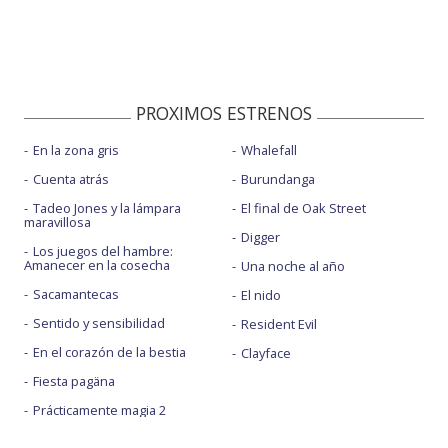
PROXIMOS ESTRENOS
En la zona gris
Whalefall
Cuenta atrás
Burundanga
Tadeo Jones y la lámpara
El final de Oak Street
maravillosa
Digger
Los juegos del hambre:
Amanecer en la cosecha
Una noche al año
Sacamantecas
El nido
Sentido y sensibilidad
Resident Evil
En el corazón de la bestia
Clayface
Fiesta pagäna
Prácticamente magia 2