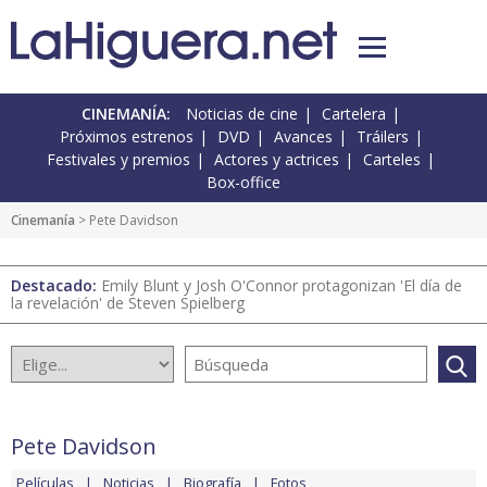
CINEMANÍA:
Noticias de cine
Cartelera
Próximos estrenos
DVD
Avances
Tráilers
Festivales y premios
Actores y actrices
Carteles
Box-office
Cinemanía
> Pete Davidson
Destacado:
Emily Blunt y Josh O'Connor protagonizan 'El día de
la revelación' de Steven Spielberg
Pete Davidson
Películas
Noticias
Biografía
Fotos