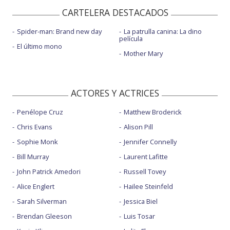
CARTELERA DESTACADOS
Spider-man: Brand new day
La patrulla canina: La dino
película
El último mono
Mother Mary
ACTORES Y ACTRICES
Penélope Cruz
Matthew Broderick
Chris Evans
Alison Pill
Sophie Monk
Jennifer Connelly
Bill Murray
Laurent Lafitte
John Patrick Amedori
Russell Tovey
Alice Englert
Hailee Steinfeld
Sarah Silverman
Jessica Biel
Brendan Gleeson
Luis Tosar