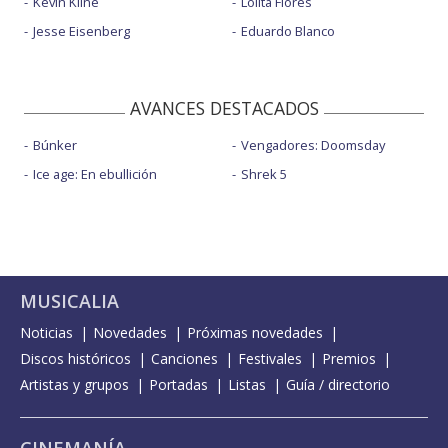
Kevin Kline
Lolita Flores
Jesse Eisenberg
Eduardo Blanco
AVANCES DESTACADOS
Búnker
Vengadores: Doomsday
Ice age: En ebullición
Shrek 5
MUSICALIA
Noticias
Novedades
Próximas novedades
Discos históricos
Canciones
Festivales
Premios
Artistas y grupos
Portadas
Listas
Guía / directorio