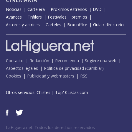
CINEMANÍA
Noticias
Cartelera
Próximos estrenos
DVD
Avances
Tráilers
Festivales + premios
Actores y actrices
Carteles
Box-office
Guía / directorio
Contacto
Redacción
Recomienda
Sugiere una web
Aspectos legales
Política de privacidad
(
Cambiar
)
Cookies
Publicidad y webmasters
RSS
Otros servicios:
Chistes
|
Top10Listas.com
LaHiguera.net. Todos los derechos reservados