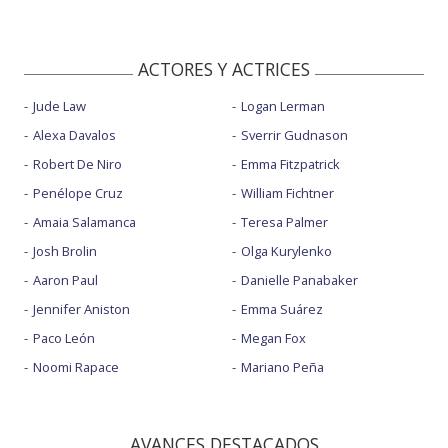
ACTORES Y ACTRICES
Jude Law
Logan Lerman
Alexa Davalos
Sverrir Gudnason
Robert De Niro
Emma Fitzpatrick
Penélope Cruz
William Fichtner
Amaia Salamanca
Teresa Palmer
Josh Brolin
Olga Kurylenko
Aaron Paul
Danielle Panabaker
Jennifer Aniston
Emma Suárez
Paco León
Megan Fox
Noomi Rapace
Mariano Peña
AVANCES DESTACADOS