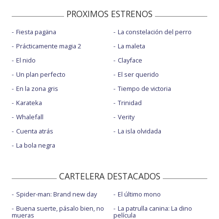
PROXIMOS ESTRENOS
Fiesta pagäna
La constelación del perro
Prácticamente magia 2
La maleta
El nido
Clayface
Un plan perfecto
El ser querido
En la zona gris
Tiempo de victoria
Karateka
Trinidad
Whalefall
Verity
Cuenta atrás
La isla olvidada
La bola negra
CARTELERA DESTACADOS
Spider-man: Brand new day
El último mono
Buena suerte, pásalo bien, no
La patrulla canina: La dino
mueras
película