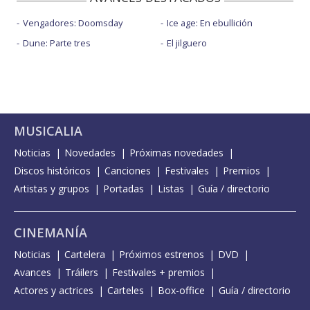
Vengadores: Doomsday
Ice age: En ebullición
Dune: Parte tres
El jilguero
MUSICALIA
Noticias
Novedades
Próximas novedades
Discos históricos
Canciones
Festivales
Premios
Artistas y grupos
Portadas
Listas
Guía / directorio
CINEMANÍA
Noticias
Cartelera
Próximos estrenos
DVD
Avances
Tráilers
Festivales + premios
Actores y actrices
Carteles
Box-office
Guía / directorio