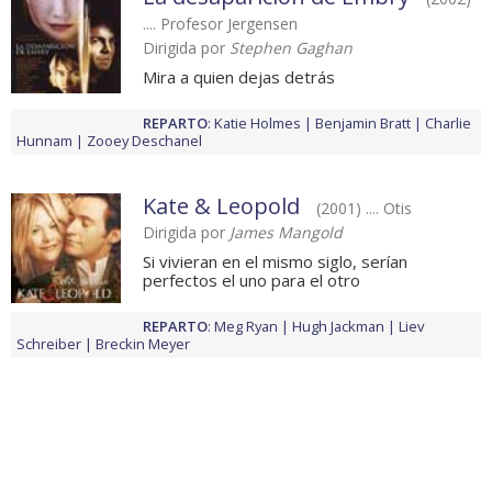
.... Profesor Jergensen
Dirigida por
Stephen Gaghan
Mira a quien dejas detrás
REPARTO
:
Katie Holmes
Benjamin Bratt
Charlie
Hunnam
Zooey Deschanel
Kate & Leopold
(2001) .... Otis
Dirigida por
James Mangold
Si vivieran en el mismo siglo, serían
perfectos el uno para el otro
REPARTO
:
Meg Ryan
Hugh Jackman
Liev
Schreiber
Breckin Meyer