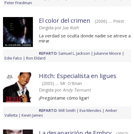
Peter Friedman
El color del crimen
(2006) .... Priest
Dirigida por
Joe Roth
La verdad se oculta donde nadie se atreve a
mirar
REPARTO
:
Samuel L. Jackson
Julianne Moore
Edie Falco
Ron Eldard
Hitch: Especialista en ligues
(2005) .... Mr. O'Brian
Dirigida por
Andy Tennant
¡Pregúntame cómo ligar!
REPARTO
:
Will Smith
Eva Mendes
Amber
Valletta
Kevin James
La desaparición de Embry
(2002)