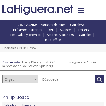
CINEMANÍA:
Noticias de cine
Cartelera
Próximos estrenos
DVD
Avances
Tráilers
Festivales y premios
Actores y actrices
Carteles
Box-office
Cinemanía
> Philip Bosco
Destacado:
Emily Blunt y Josh O'Connor protagonizan 'El día de
la revelación' de Steven Spielberg
Philip Bosco
Películas
Biografía