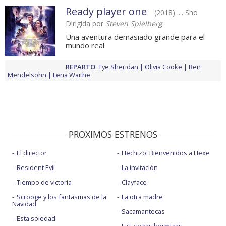
Ready player one
(2018) .... Sho
Dirigida por
Steven Spielberg
Una aventura demasiado grande para el
mundo real
REPARTO
:
Tye Sheridan
Olivia Cooke
Ben
Mendelsohn
Lena Waithe
PROXIMOS ESTRENOS
El director
Hechizo: Bienvenidos a Hexe
Resident Evil
La invitación
Tiempo de victoria
Clayface
Scrooge y los fantasmas de la
La otra madre
Navidad
Sacamantecas
Esta soledad