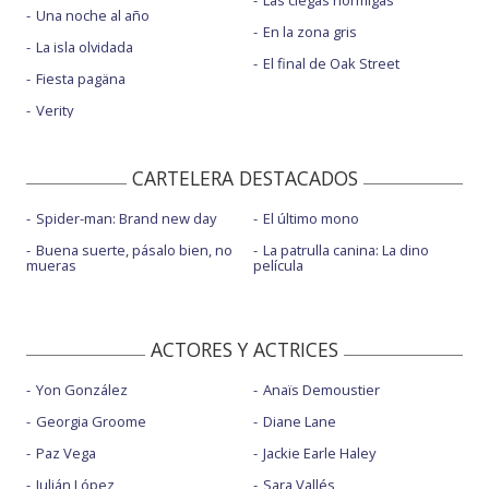
Las ciegas hormigas
Una noche al año
En la zona gris
La isla olvidada
El final de Oak Street
Fiesta pagäna
Verity
CARTELERA DESTACADOS
Spider-man: Brand new day
El último mono
Buena suerte, pásalo bien, no
La patrulla canina: La dino
mueras
película
ACTORES Y ACTRICES
Yon González
Anaïs Demoustier
Georgia Groome
Diane Lane
Paz Vega
Jackie Earle Haley
Julián López
Sara Vallés