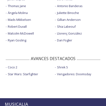
Thomas Jane
Antonio Banderas
Ángela Molina
Juliette Binoche
Mads Mikkelsen
Gillian Anderson
Robert Duvall
Shia Labeouf
Malcolm McDowell
Llorenç González
Ryan Gosling
Dan Fogler
AVANCES DESTACADOS
Coco 2
Shrek 5
Star Wars: Starfighter
Vengadores: Doomsday
MUSICALIA