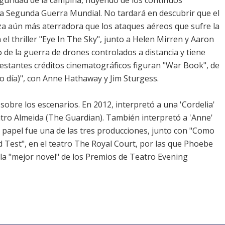
guridad de la campiña, huyendo de los continuos
a Segunda Guerra Mundial. No tardará en descubrir que el
a aún más aterradora que los ataques aéreos que sufre la
l thriller "Eye In The Sky", junto a Helen Mirren y Aaron
 de la guerra de drones controlados a distancia y tiene
restantes créditos cinematográficos figuran "War Book", de
 día)", con Anne Hathaway y Jim Sturgess.
obre los escenarios. En 2012, interpretó a una 'Cordelia'
eatro Almeida (The Guardian). También interpretó a 'Anne'
e papel fue una de las tres producciones, junto con "Como
id Test", en el teatro The Royal Court, por las que Phoebe
la "mejor novel" de los Premios de Teatro Evening