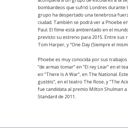
acompaña a un grupo de escolares a la se
bombardeos que sufrió Londres durante l
grupo ha despertado una tenebrosa fuerz
ciudad. También se podrá ver a Phoebe en e
Paul. El filme está ambientado en el mundo
previsto su estreno para 2015. Entre sus 
Tom Harper, y "One Day (Siempre el mismo
Phoebe es muy conocida por sus trabajos s
"de armas tomar" en "El rey Lear" en el t
en "There Is A War", en The National. Est
gustéis", en el teatro The Rose, y "The Ac
fue candidata al premio Milton Shulman a 
Standard de 2011.