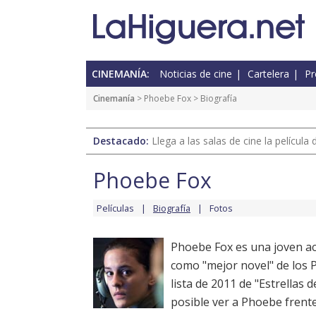
CINEMANÍA:
Noticias de cine
Cartelera
Pr
Cinemanía
>
Phoebe Fox
> Biografía
Destacado:
Llega a las salas de cine la películ
Phoebe Fox
Películas
Biografía
Fotos
Phoebe Fox es una joven ac
como "mejor novel" de los 
lista de 2011 de "Estrellas
posible ver a Phoebe frente