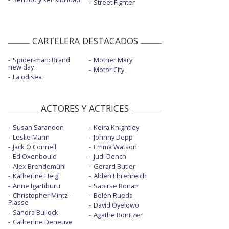
Street Fighter
CARTELERA DESTACADOS
Spider-man: Brand
Mother Mary
new day
Motor City
La odisea
ACTORES Y ACTRICES
Susan Sarandon
Keira Knightley
Leslie Mann
Johnny Depp
Jack O'Connell
Emma Watson
Ed Oxenbould
Judi Dench
Alex Brendemühl
Gerard Butler
Katherine Heigl
Alden Ehrenreich
Anne Igartiburu
Saoirse Ronan
Christopher Mintz-
Belén Rueda
Plasse
David Oyelowo
Sandra Bullock
Agathe Bonitzer
Catherine Deneuve