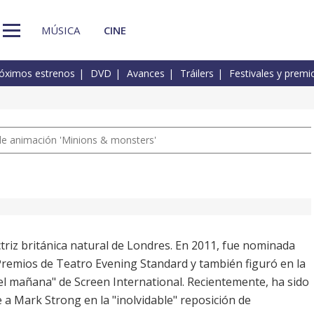
MÚSICA
CINE
óximos estrenos
DVD
Avances
Tráilers
Festivales y premi
a de animación 'Minions & monsters'
triz británica natural de Londres. En 2011, fue nominada
Premios de Teatro Evening Standard y también figuró en la
 del mañana" de Screen International. Recientemente, ha sido
 a Mark Strong en la "inolvidable" reposición de