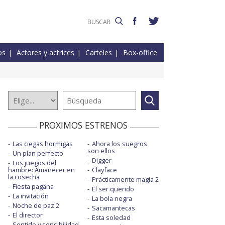
os
Actores y actrices
Carteles
Box-office
PROXIMOS ESTRENOS
Las ciegas hormigas
Ahora los suegros
son ellos
Un plan perfecto
Digger
Los juegos del
hambre: Amanecer en
Clayface
la cosecha
Prácticamente magia 2
Fiesta pagäna
El ser querido
La invitación
La bola negra
Noche de paz 2
Sacamantecas
El director
Esta soledad
Sentido y sensibilidad