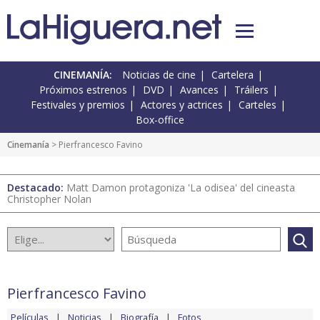
CINEMANÍA:
Noticias de cine
Cartelera
Próximos estrenos
DVD
Avances
Tráilers
Festivales y premios
Actores y actrices
Carteles
Box-office
Cinemanía
> Pierfrancesco Favino
Destacado:
Matt Damon protagoniza 'La odisea' del cineasta
Christopher Nolan
Pierfrancesco Favino
Películas
Noticias
Biografía
Fotos