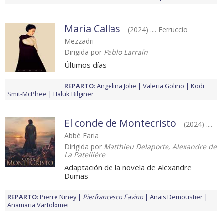
Maria Callas
(2024) .... Ferruccio
Mezzadri
Dirigida por
Pablo Larraín
Últimos días
REPARTO
:
Angelina Jolie
Valeria Golino
Kodi
Smit-McPhee
Haluk Bilginer
El conde de Montecristo
(2024) ....
Abbé Faria
Dirigida por
Matthieu Delaporte, Alexandre de
La Patellière
Adaptación de la novela de Alexandre
Dumas
REPARTO
:
Pierre Niney
Pierfrancesco Favino
Anaïs Demoustier
Anamaria Vartolomei