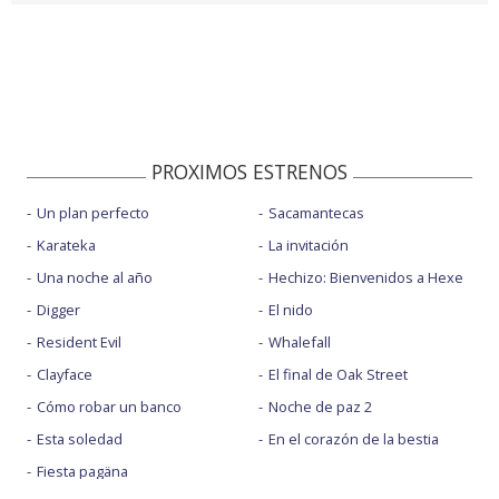
PROXIMOS ESTRENOS
Un plan perfecto
Sacamantecas
Karateka
La invitación
Una noche al año
Hechizo: Bienvenidos a Hexe
Digger
El nido
Resident Evil
Whalefall
Clayface
El final de Oak Street
Cómo robar un banco
Noche de paz 2
Esta soledad
En el corazón de la bestia
Fiesta pagäna