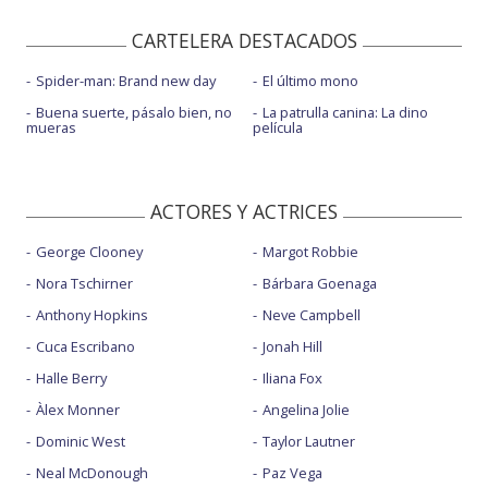
CARTELERA DESTACADOS
Spider-man: Brand new day
El último mono
Buena suerte, pásalo bien, no
La patrulla canina: La dino
mueras
película
ACTORES Y ACTRICES
George Clooney
Margot Robbie
Nora Tschirner
Bárbara Goenaga
Anthony Hopkins
Neve Campbell
Cuca Escribano
Jonah Hill
Halle Berry
Iliana Fox
Àlex Monner
Angelina Jolie
Dominic West
Taylor Lautner
Neal McDonough
Paz Vega