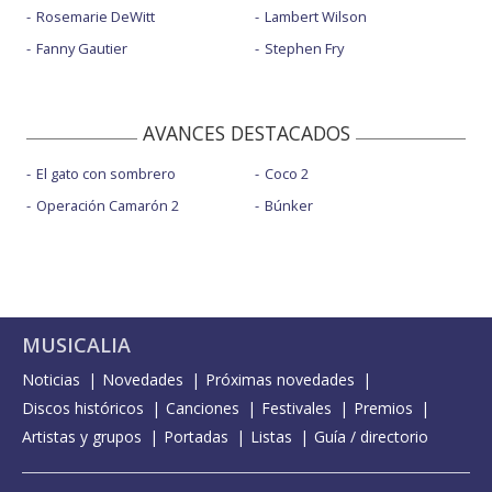
Rosemarie DeWitt
Lambert Wilson
Fanny Gautier
Stephen Fry
AVANCES DESTACADOS
El gato con sombrero
Coco 2
Operación Camarón 2
Búnker
MUSICALIA
Noticias
Novedades
Próximas novedades
Discos históricos
Canciones
Festivales
Premios
Artistas y grupos
Portadas
Listas
Guía / directorio