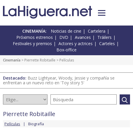
CINEMANÍA:
Noticias de cine
Cartelera
Próximos estrenos
DVD
Avances
Tráilers
Festivales y premios
Actores y actrices
Carteles
Box-office
Cinemanía
>
Pierrette Robitaille
> Películas
Destacado:
Buzz Lightyear, Woody, Jessie y compañía se
enfrentan a un nuevo reto en 'Toy story 5'
Pierrette Robitaille
Películas
Biografía