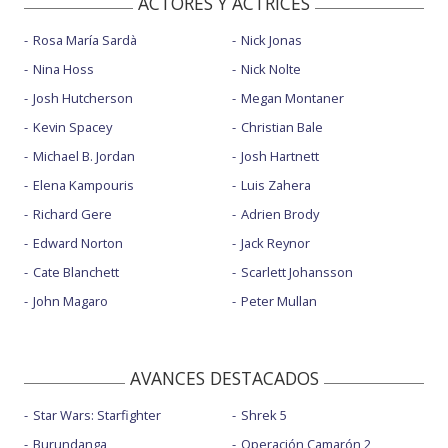
ACTORES Y ACTRICES
Rosa María Sardà
Nick Jonas
Nina Hoss
Nick Nolte
Josh Hutcherson
Megan Montaner
Kevin Spacey
Christian Bale
Michael B. Jordan
Josh Hartnett
Elena Kampouris
Luis Zahera
Richard Gere
Adrien Brody
Edward Norton
Jack Reynor
Cate Blanchett
Scarlett Johansson
John Magaro
Peter Mullan
AVANCES DESTACADOS
Star Wars: Starfighter
Shrek 5
Burundanga
Operación Camarón 2