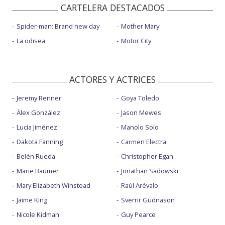
CARTELERA DESTACADOS
Spider-man: Brand new day
Mother Mary
La odisea
Motor City
ACTORES Y ACTRICES
Jeremy Renner
Goya Toledo
Álex González
Jason Mewes
Lucía Jiménez
Manolo Solo
Dakota Fanning
Carmen Electra
Belén Rueda
Christopher Egan
Marie Bäumer
Jonathan Sadowski
Mary Elizabeth Winstead
Raúl Arévalo
Jaime King
Sverrir Gudnason
Nicole Kidman
Guy Pearce