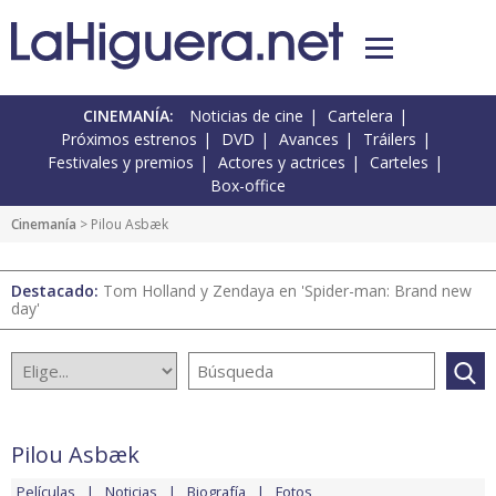
CINEMANÍA:
Noticias de cine
Cartelera
Próximos estrenos
DVD
Avances
Tráilers
Festivales y premios
Actores y actrices
Carteles
Box-office
Cinemanía
> Pilou Asbæk
Destacado:
Tom Holland y Zendaya en 'Spider-man: Brand new
day'
Pilou Asbæk
Películas
Noticias
Biografía
Fotos