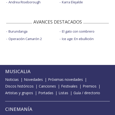
Andrea Riseborough
Karra Elejalde
AVANCES DESTACADOS
Burundanga
El gato con sombrero
Operación Camarón 2
Ice age: En ebullición
MUSICALIA
Noticias
Novedades
Próximas novedades
Discos históricos
Canciones
Festivales
Premios
Artistas y grupos
Portadas
Listas
Guía / directorio
CINEMANÍA