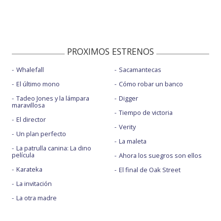
PROXIMOS ESTRENOS
Whalefall
Sacamantecas
El último mono
Cómo robar un banco
Tadeo Jones y la lámpara
Digger
maravillosa
Tiempo de victoria
El director
Verity
Un plan perfecto
La maleta
La patrulla canina: La dino
película
Ahora los suegros son ellos
Karateka
El final de Oak Street
La invitación
La otra madre