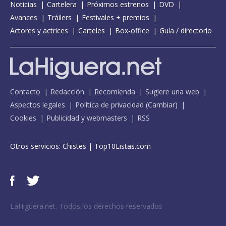
Noticias
Cartelera
Próximos estrenos
DVD
Avances
Tráilers
Festivales + premios
Actores y actrices
Carteles
Box-office
Guía / directorio
Contacto
Redacción
Recomienda
Sugiere una web
Aspectos legales
Política de privacidad
(
Cambiar
)
Cookies
Publicidad y webmasters
RSS
Otros servicios:
Chistes
|
Top10Listas.com
LaHiguera.net. Todos los derechos reservados