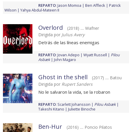
REPARTO
:
Jason Momoa
Ben Affleck
Patrick
Wilson
Yahya Abdul-Mateen II
Overlord
(2018) .... Wafner
Dirigida por
Julius Avery
Detrás de las líneas enemigas
REPARTO
:
Jovan Adepo
Wyatt Russell
Pilou
Asbæk
John Magaro
Ghost in the shell
(2017) .... Batou
Dirigida por
Rupert Sanders
No le salvaron la vida, se la robaron
REPARTO
:
Scarlett Johansson
Pilou Asbæk
Takeshi Kitano
Juliette Binoche
Ben-Hur
(2016) .... Poncio Pilatos