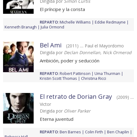
Dirigida por
Simon Curtis
El príncipe y la corista
REPARTO
:
Michelle Williams
Eddie Redmayne
Kenneth Branagh
Julia Ormond
Bel Ami
(2011) .... Paul el Mayordomo
Dirigida por
Declan Donnellan, Nick Ormerod
Ambición, poder y seducción
REPARTO
:
Robert Pattinson
Uma Thurman
Kristin Scott Thomas
Christina Ricci
El retrato de Dorian Gray
(2009) ....
Victor
Dirigida por
Oliver Parker
Eterna juventud
REPARTO
:
Ben Barnes
Colin Firth
Ben Chaplin
Rebecca Hall