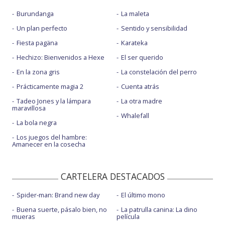
Burundanga
La maleta
Un plan perfecto
Sentido y sensibilidad
Fiesta pagäna
Karateka
Hechizo: Bienvenidos a Hexe
El ser querido
En la zona gris
La constelación del perro
Prácticamente magia 2
Cuenta atrás
Tadeo Jones y la lámpara
La otra madre
maravillosa
Whalefall
La bola negra
Los juegos del hambre:
Amanecer en la cosecha
CARTELERA DESTACADOS
Spider-man: Brand new day
El último mono
Buena suerte, pásalo bien, no
La patrulla canina: La dino
mueras
película