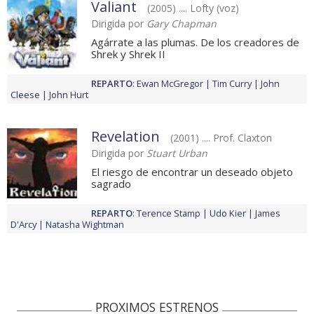
Valiant
(2005) .... Lofty (voz)
Dirigida por
Gary Chapman
Agárrate a las plumas. De los creadores de
Shrek y Shrek II
REPARTO
:
Ewan McGregor
Tim Curry
John
Cleese
John Hurt
Revelation
(2001) .... Prof. Claxton
Dirigida por
Stuart Urban
El riesgo de encontrar un deseado objeto
sagrado
REPARTO
:
Terence Stamp
Udo Kier
James
D'Arcy
Natasha Wightman
PROXIMOS ESTRENOS