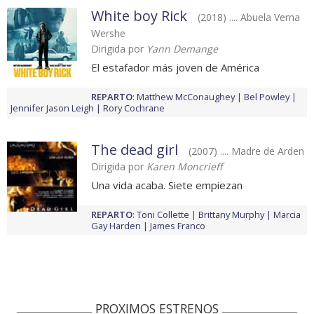
White boy Rick
(2018) .... Abuela Verna
Wershe
Dirigida por
Yann Demange
El estafador más joven de América
REPARTO
:
Matthew McConaughey
Bel Powley
Jennifer Jason Leigh
Rory Cochrane
The dead girl
(2007) .... Madre de Arden
Dirigida por
Karen Moncrieff
Una vida acaba. Siete empiezan
REPARTO
:
Toni Collette
Brittany Murphy
Marcia
Gay Harden
James Franco
PROXIMOS ESTRENOS