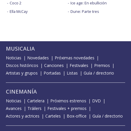
Coco 2
Ice age: En ebullición
Ella McCay
Dune: Parte tres
MUSICALIA
Noticias
Novedades
Próximas novedades
Discos históricos
Canciones
Festivales
Premios
Artistas y grupos
Portadas
Listas
Guía / directorio
CINEMANÍA
Noticias
Cartelera
Próximos estrenos
DVD
Avances
Tráilers
Festivales + premios
Actores y actrices
Carteles
Box-office
Guía / directorio