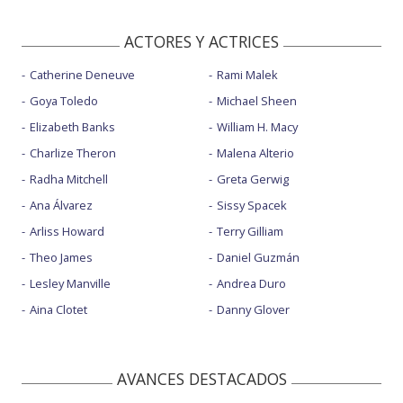
ACTORES Y ACTRICES
Catherine Deneuve
Rami Malek
Goya Toledo
Michael Sheen
Elizabeth Banks
William H. Macy
Charlize Theron
Malena Alterio
Radha Mitchell
Greta Gerwig
Ana Álvarez
Sissy Spacek
Arliss Howard
Terry Gilliam
Theo James
Daniel Guzmán
Lesley Manville
Andrea Duro
Aina Clotet
Danny Glover
AVANCES DESTACADOS