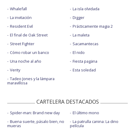
Whalefall
La isla olvidada
La invitación
Digger
Resident Evil
Prácticamente magia 2
El final de Oak Street
La maleta
Street Fighter
Sacamantecas
Cómo robar un banco
El nido
Una noche al año
Fiesta pagäna
Verity
Esta soledad
Tadeo Jones y la lámpara
maravillosa
CARTELERA DESTACADOS
Spider-man: Brand new day
El último mono
Buena suerte, pásalo bien, no
La patrulla canina: La dino
mueras
película