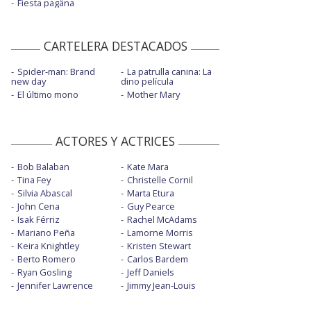
Fiesta pagäna
CARTELERA DESTACADOS
Spider-man: Brand
La patrulla canina: La
new day
dino película
El último mono
Mother Mary
ACTORES Y ACTRICES
Bob Balaban
Kate Mara
Tina Fey
Christelle Cornil
Silvia Abascal
Marta Etura
John Cena
Guy Pearce
Isak Férriz
Rachel McAdams
Mariano Peña
Lamorne Morris
Keira Knightley
Kristen Stewart
Berto Romero
Carlos Bardem
Ryan Gosling
Jeff Daniels
Jennifer Lawrence
Jimmy Jean-Louis