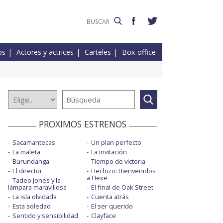
os
Actores y actrices
Carteles
Box-office
PROXIMOS ESTRENOS
Sacamantecas
Un plan perfecto
La maleta
La invitación
Burundanga
Tiempo de victoria
El director
Hechizo: Bienvenidos
a Hexe
Tadeo Jones y la
lámpara maravillosa
El final de Oak Street
La isla olvidada
Cuenta atrás
Esta soledad
El ser querido
Sentido y sensibilidad
Clayface