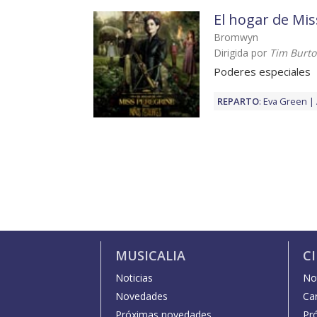
El hogar de Mis
Bromwyn
Dirigida por
Tim Burt
Poderes especiales
REPARTO
:
Eva Green
MUSICALIA
C
Noticias
Not
Novedades
Car
Próximas novedades
Pr