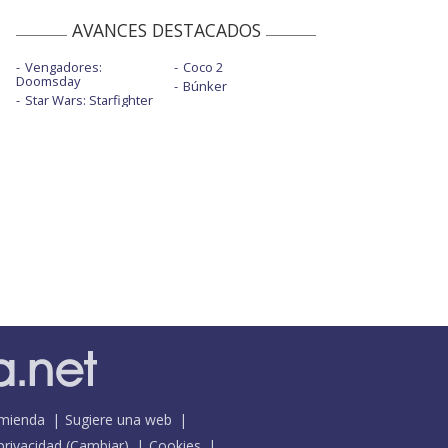
AVANCES DESTACADOS
Vengadores:
Coco 2
Doomsday
Búnker
Star Wars: Starfighter
mienda
Sugiere una web
 privacidad
(
Cambiar
)
Cookies