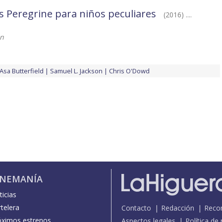
s Peregrine para niños peculiares
(2016) ....
on
Asa Butterfield
Samuel L. Jackson
Chris O'Dowd
INEMANÍA
icias
telera
Contacto
Redacción
Reco
óximos estrenos
Aspectos legales
Política de