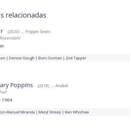
as relacionadas
or
(2020) .... Poppin Sears
 Rosendahl
an
sen
Denise Gough
Burn Gorman
Zoë Tapper
Mary Poppins
(2018) .... Anabel
all
de 1964
Lin-Manuel Miranda
Meryl Streep
Ben Whishaw