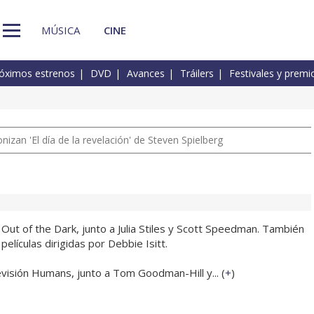
MÚSICA
CINE
óximos estrenos
DVD
Avances
Tráilers
Festivales y premi
izan 'El día de la revelación' de Steven Spielberg
ez Out of the Dark, junto a Julia Stiles y Scott Speedman. También
películas dirigidas por Debbie Isitt.
evisión Humans, junto a Tom Goodman-Hill y... (
+
)