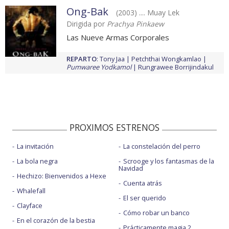
Ong-Bak
(2003) .... Muay Lek
Dirigida por
Prachya Pinkaew
Las Nueve Armas Corporales
REPARTO
:
Tony Jaa
Petchthai Wongkamlao
Pumwaree Yodkamol
Rungrawee Borrijindakul
PROXIMOS ESTRENOS
La invitación
La constelación del perro
La bola negra
Scrooge y los fantasmas de la
Navidad
Hechizo: Bienvenidos a Hexe
Cuenta atrás
Whalefall
El ser querido
Clayface
Cómo robar un banco
En el corazón de la bestia
Prácticamente magia 2