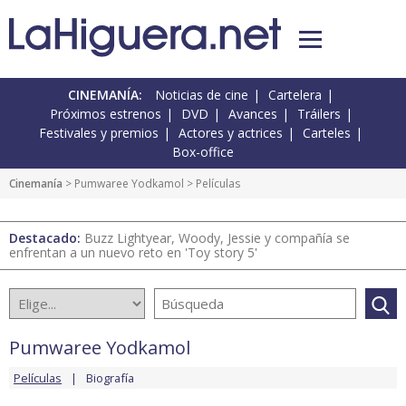
CINEMANÍA:
Noticias de cine
Cartelera
Próximos estrenos
DVD
Avances
Tráilers
Festivales y premios
Actores y actrices
Carteles
Box-office
Cinemanía
>
Pumwaree Yodkamol
> Películas
Destacado:
Buzz Lightyear, Woody, Jessie y compañía se
enfrentan a un nuevo reto en 'Toy story 5'
Pumwaree Yodkamol
Películas
Biografía