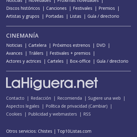
Noticias
Novedades
Próximas novedades
Discos históricos
Canciones
Festivales
Premios
Artistas y grupos
Portadas
Listas
Guía / directorio
CINEMANÍA
Noticias
Cartelera
Próximos estrenos
DVD
Avances
Tráilers
Festivales + premios
Actores y actrices
Carteles
Box-office
Guía / directorio
Contacto
Redacción
Recomienda
Sugiere una web
Aspectos legales
Política de privacidad
(
Cambiar
)
Cookies
Publicidad y webmasters
RSS
Otros servicios:
Chistes
|
Top10Listas.com