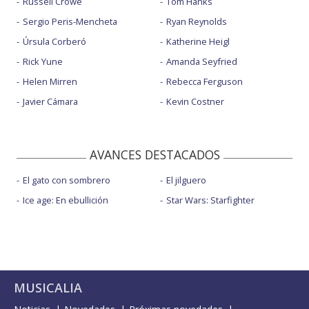
Russell Crowe
Tom Hanks
Sergio Peris-Mencheta
Ryan Reynolds
Úrsula Corberó
Katherine Heigl
Rick Yune
Amanda Seyfried
Helen Mirren
Rebecca Ferguson
Javier Cámara
Kevin Costner
AVANCES DESTACADOS
El gato con sombrero
El jilguero
Ice age: En ebullición
Star Wars: Starfighter
MUSICALIA