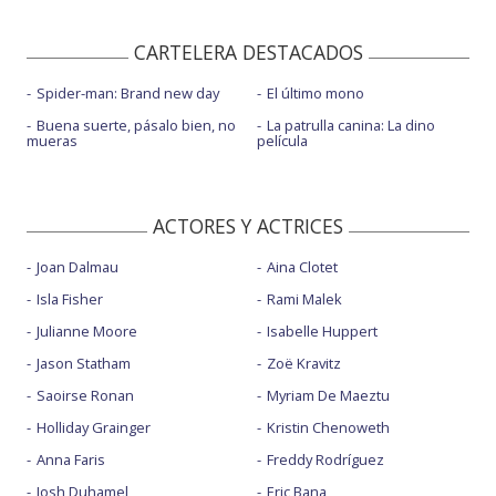
CARTELERA DESTACADOS
Spider-man: Brand new day
El último mono
Buena suerte, pásalo bien, no
La patrulla canina: La dino
mueras
película
ACTORES Y ACTRICES
Joan Dalmau
Aina Clotet
Isla Fisher
Rami Malek
Julianne Moore
Isabelle Huppert
Jason Statham
Zoë Kravitz
Saoirse Ronan
Myriam De Maeztu
Holliday Grainger
Kristin Chenoweth
Anna Faris
Freddy Rodríguez
Josh Duhamel
Eric Bana